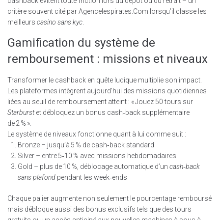
cashback évitent toute friction lors du dépôt ou du retrait – un
critère souvent cité par Agencelespirates.Com lorsqu’il classe les
meilleurs
casino sans kyc
.
Gamification du système de
remboursement : missions et niveaux
Transformer le cashback en quête ludique multiplie son impact.
Les plateformes intègrent aujourd’hui des missions quotidiennes
liées au seuil de remboursement atteint : « Jouez 50 tours sur
Starburst
et débloquez un bonus cash‑back supplémentaire
de 2 % ».
Le système de niveaux fonctionne quant à lui comme suit :
Bronze – jusqu’à 5 % de cash‑back standard
Silver – entre 5‑10 % avec missions hebdomadaires
Gold – plus de 10 %, déblocage automatique d’un
cash‑back
sans plafond
pendant les week‑ends
Chaque palier augmente non seulement le pourcentage remboursé
mais débloque aussi des bonus exclusifs tels que des tours