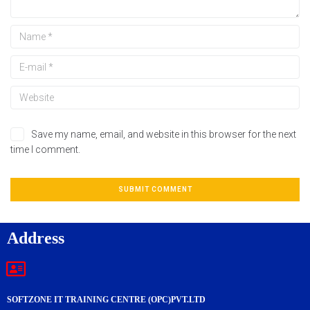
Save my name, email, and website in this browser for the next
time I comment.
Address
SOFTZONE IT TRAINING CENTRE (OPC)PVT.LTD