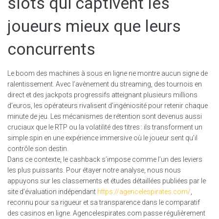
slots qui captivent les
joueurs mieux que leurs
concurrents
Le boom des machines à sous en ligne ne montre aucun signe de
ralentissement. Avec l’avènement du streaming, des tournois en
direct et des jackpots progressifs atteignant plusieurs millions
d’euros, les opérateurs rivalisent d’ingéniosité pour retenir chaque
minute de jeu. Les mécanismes de rétention sont devenus aussi
cruciaux que le RTP ou la volatilité des titres : ils transforment un
simple spin en une expérience immersive où le joueur sent qu’il
contrôle son destin.
Dans ce contexte, le cashback s’impose comme l’un des leviers
les plus puissants. Pour étayer notre analyse, nous nous
appuyons sur les classements et études détaillées publiées par le
site d’évaluation indépendant
https://agencelespirates.com/
,
reconnu pour sa rigueur et sa transparence dans le comparatif
des casinos en ligne. Agencelespirates.com passe régulièrement