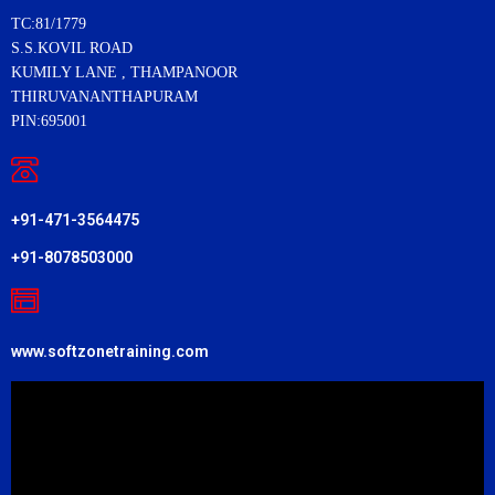
TC:81/1779
S.S.KOVIL ROAD
KUMILY LANE , THAMPANOOR
THIRUVANANTHAPURAM
PIN:695001
+91-471-3564475
+91-8078503000
www.softzonetraining.com