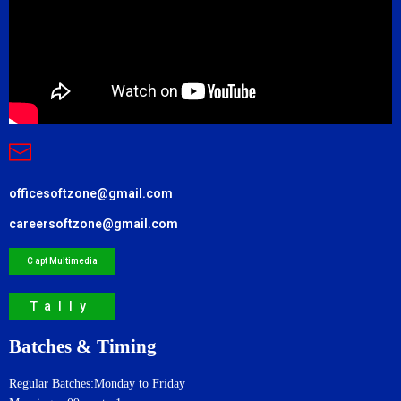
officesoftzone@gmail.com
careersoftzone@gmail.com
C apt Multimedia
Tally
Batches & Timing
Regular Batches:Monday to Friday