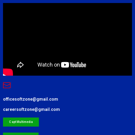
officesoftzone@gmail.com
careersoftzone@gmail.com
C apt Multimedia