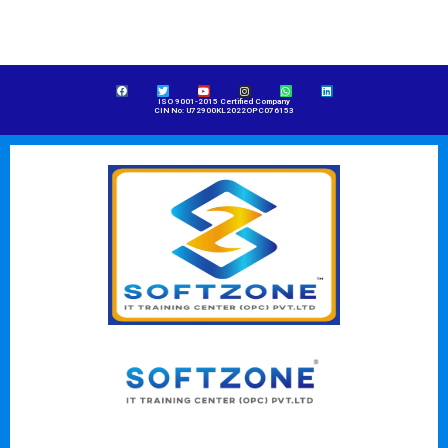
ISO 9001-2015 Certified Company
CIN No: U72900KL2022OPC076153