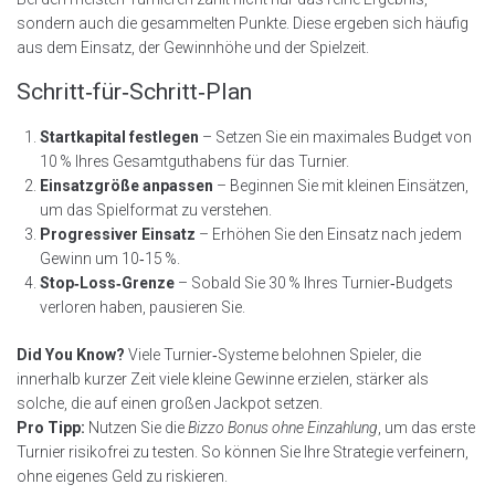
sondern auch die gesammelten Punkte. Diese ergeben sich häufig
aus dem Einsatz, der Gewinnhöhe und der Spielzeit.
Schritt‑für‑Schritt‑Plan
Startkapital festlegen
– Setzen Sie ein maximales Budget von
10 % Ihres Gesamtguthabens für das Turnier.
Einsatzgröße anpassen
– Beginnen Sie mit kleinen Einsätzen,
um das Spielformat zu verstehen.
Progressiver Einsatz
– Erhöhen Sie den Einsatz nach jedem
Gewinn um 10‑15 %.
Stop‑Loss‑Grenze
– Sobald Sie 30 % Ihres Turnier‑Budgets
verloren haben, pausieren Sie.
Did You Know?
Viele Turnier‑Systeme belohnen Spieler, die
innerhalb kurzer Zeit viele kleine Gewinne erzielen, stärker als
solche, die auf einen großen Jackpot setzen.
Pro Tipp:
Nutzen Sie die
Bizzo Bonus ohne Einzahlung
, um das erste
Turnier risikofrei zu testen. So können Sie Ihre Strategie verfeinern,
ohne eigenes Geld zu riskieren.