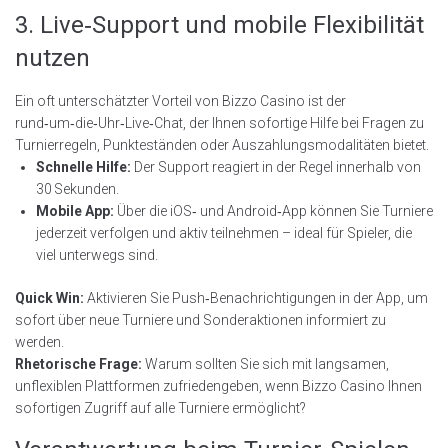
3. Live‑Support und mobile Flexibilität
nutzen
Ein oft unterschätzter Vorteil von Bizzo Casino ist der
rund‑um‑die‑Uhr‑Live‑Chat, der Ihnen sofortige Hilfe bei Fragen zu
Turnierregeln, Punkteständen oder Auszahlungsmodalitäten bietet.
Schnelle Hilfe:
Der Support reagiert in der Regel innerhalb von
30 Sekunden.
Mobile App:
Über die iOS‑ und Android‑App können Sie Turniere
jederzeit verfolgen und aktiv teilnehmen – ideal für Spieler, die
viel unterwegs sind.
Quick Win:
Aktivieren Sie Push‑Benachrichtigungen in der App, um
sofort über neue Turniere und Sonderaktionen informiert zu
werden.
Rhetorische Frage:
Warum sollten Sie sich mit langsamen,
unflexiblen Plattformen zufriedengeben, wenn Bizzo Casino Ihnen
sofortigen Zugriff auf alle Turniere ermöglicht?