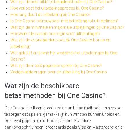
Wat zijn de beschikbare betaalmethoden bij One Casino?
Hoe verloopt het uitbetalingsproces bij One Casino?
Hoe lang duurt de uitbetaling bij One Casino?
Is One Casino betrouwbaar met betrekking tot uitbetalingen?
Wat zijn de minimale en maximale uitbetalingen bij One Casino?
Hoe werkt de casino one login voor uitbetalingen?
Wat zijn de voorwaarden voor de One Casino bonus en
uitbetaling?
Wat gebeurt er tijdens het weekend met uitbetalingen bij One
Casino?
Wat zijn de meest populaire spellen bij One Casino?
Veelgestelde vragen over de uitbetaling bij One Casino
Wat zijn de beschikbare
betaalmethoden bij One Casino?
One Casino biedt een breed scala aan betaalmethoden om ervoor
te zorgen dat spelers gemakkelijk hun winsten kunnen uitbetalen.
De meest populaire methoden zijn onder andere
bankoverschrijvingen, creditcards zoals Visa en Mastercard, en e-