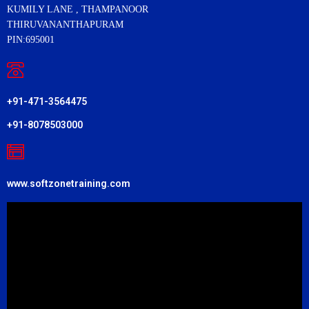
KUMILY LANE , THAMPANOOR
THIRUVANANTHAPURAM
PIN:695001
+91-471-3564475
+91-8078503000
www.softzonetraining.com