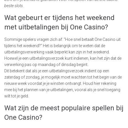
beste slots
.
Wat gebeurt er tijdens het weekend
met uitbetalingen bij One Casino?
Sommige spelers vragen zich af: “Hoe snel betaalt One Casino uit
tijdens het weekend?” Het is belangrijk om te weten dat de
uitbetalingsverwerking vaak beperkt kan zijn in het weekend.
Hoewel je een uitbetalingsverzoek kunt indienen, kan het zijn dat de
verwerking pas op maandag of dinsdag begint.
Dit betekent dat als je een uitbetalingsverzoek indient op een
zaterdag of zondag, je mogelijk moet wachten tot het begin van de
nieuwe week voordat je je winsten ontvangt. Houd hier rekening
mee bij het plannen van je uitbetalingen, vooral als je snel toegang
wilt tot je geld.
Wat zijn de meest populaire spellen bij
One Casino?