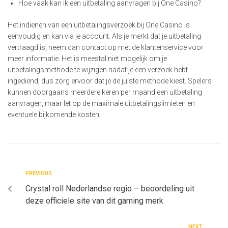
Hoe vaak kan ik een uitbetaling aanvragen bij One Casino?
Het indienen van een uitbetalingsverzoek bij One Casino is
eenvoudig en kan via je account. Als je merkt dat je uitbetaling
vertraagd is, neem dan contact op met de klantenservice voor
meer informatie. Het is meestal niet mogelijk om je
uitbetalingsmethode te wijzigen nadat je een verzoek hebt
ingediend, dus zorg ervoor dat je de juiste methode kiest. Spelers
kunnen doorgaans meerdere keren per maand een uitbetaling
aanvragen, maar let op de maximale uitbetalingslimieten en
eventuele bijkomende kosten.
PREVIOUS
Crystal roll Nederlandse regio – beoordeling uit
deze officiele site van dit gaming merk
NEXT