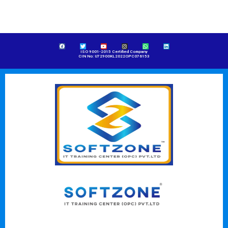
ISO 9001-2015 Certified Company
CIN No: U72900KL2022OPC076153