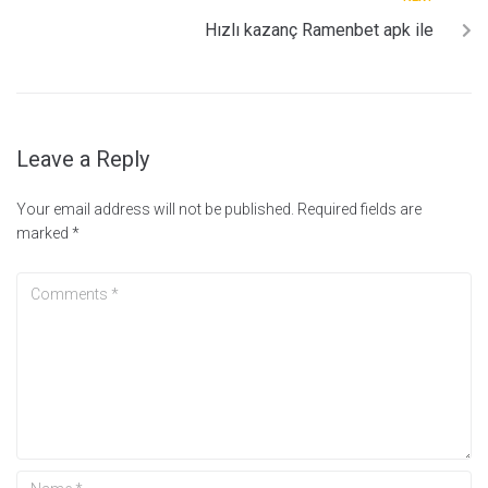
Hızlı kazanç Ramenbet apk ile
Leave a Reply
Your email address will not be published.
Required fields are
marked
*