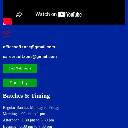
officesoftzone@gmail.com
careersoftzone@gmail.com
C apt Multimedia
Tally
Batches & Timing
Regular Batches:Monday to Friday
Morning : 09.am to 1.pm
Afternoon: 1.30 pm to 5.30 pm
Evening : 5.30 pm to 7.30 pm