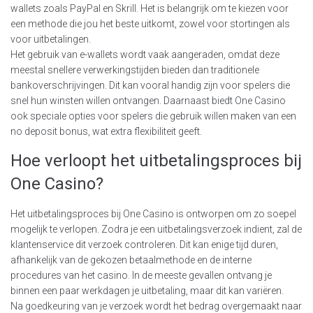
wallets zoals PayPal en Skrill. Het is belangrijk om te kiezen voor
een methode die jou het beste uitkomt, zowel voor stortingen als
voor uitbetalingen.
Het gebruik van e-wallets wordt vaak aangeraden, omdat deze
meestal snellere verwerkingstijden bieden dan traditionele
bankoverschrijvingen. Dit kan vooral handig zijn voor spelers die
snel hun winsten willen ontvangen. Daarnaast biedt One Casino
ook speciale opties voor spelers die gebruik willen maken van een
no deposit bonus, wat extra flexibiliteit geeft.
Hoe verloopt het uitbetalingsproces bij
One Casino?
Het uitbetalingsproces bij One Casino is ontworpen om zo soepel
mogelijk te verlopen. Zodra je een uitbetalingsverzoek indient, zal de
klantenservice dit verzoek controleren. Dit kan enige tijd duren,
afhankelijk van de gekozen betaalmethode en de interne
procedures van het casino. In de meeste gevallen ontvang je
binnen een paar werkdagen je uitbetaling, maar dit kan variëren.
Na goedkeuring van je verzoek wordt het bedrag overgemaakt naar