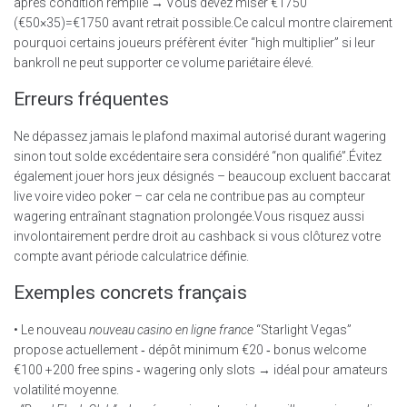
après condition remplie → Vous devez miser €1750
(€50×35)=€1750 avant retrait possible.Ce calcul montre clairement
pourquoi certains joueurs préfèrent éviter “high multiplier” si leur
bankroll ne peut supporter ce volume pariétaire élevé.​
Erreurs fréquentes
Ne dépassez jamais le plafond maximal autorisé durant wagering
sinon tout solde excédentaire sera considéré “non qualifié”.Évitez
également jouer hors jeux désignés – beaucoup excluent baccarat
live voire video poker – car cela ne contribue pas au compteur
wagering entraînant stagnation prolongée.Vous risquez aussi
involontairement perdre droit au cashback si vous clôturez votre
compte avant période calculatrice définie.​
Exemples concrets français
• Le nouveau
nouveau casino en ligne france
“Starlight Vegas”
propose actuellement ‑ dépôt minimum €20 ‑ bonus welcome
€100 +200 free spins ‑ wagering only slots → idéal pour amateurs
volatilité moyenne.