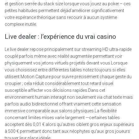
et gestion serrée du stack size lorsque vous jouez au poker.– ces
petites habitudes permettent déjà​d’améliorer significativement
votre espérance théorique sans recourir à aucun système
complexe inutile.​
Live dealer : l’expérience du vrai casino
Le live dealer repose principalement sur streaming HD ultra‑rapide
couplé parfois même avec réalité augmentée permettant voir
physiquement vos jetons virtuels projetés devant vous.Lorsque
vous choisissez entre différentes tables notez toujours si elles
utilisent Motion Capture pour suivre précisément chaque geste du
croupier ; cela réduit considérablement tout retard visuel
susceptible affecter vos décisions rapides.Dans cet
environnement humain interagit non seulement via chat texte mais
parfois audio bidirectionnel offrant vraiment cette sensation
immersive comparable aux salons physiques.La flexibilité
concernant limites mises varie largement —certaines tables
acceptent dès 0,01 € alors qu’autres ciblent gros enjeux supérieurs
à 500 € permettant donc tant aux néophytes qu’aux gros joueurs
trouver leur place idéale.​