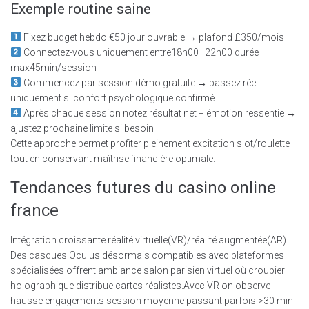
Exemple routine saine
Fixez budget hebdo €50·jour ouvrable → plafond £350/mois
Connectez-vous uniquement entre18h00–22h00·durée
max45min/session
Commencez par session démo gratuite → passez réel
uniquement si confort psychologique confirmé
Après chaque session notez résultat net + émotion ressentie →
ajustez prochaine limite si besoin
Cette approche permet profiter pleinement excitation slot/roulette
tout en conservant maîtrise financière optimale.
Tendances futures du casino online
france
Intégration croissante réalité virtuelle(VR)/réalité augmentée(AR)…
Des casques Oculus désormais compatibles avec plateformes
spécialisées offrent ambiance salon parisien virtuel où croupier
holographique distribue cartes réalistes.Avec VR on observe
hausse engagements session moyenne passant parfois >30 min