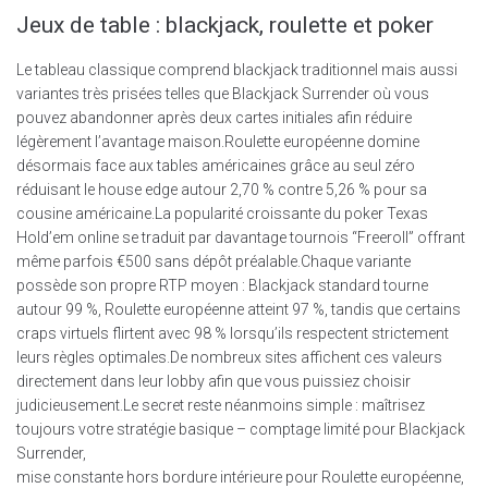
Jeux de table : blackjack, roulette et poker
Le tableau classique comprend blackjack traditionnel mais aussi
variantes très prisées telles que Blackjack Surrender où vous
pouvez abandonner après deux cartes initiales afin réduire
légèrement l’avantage maison.Roulette européenne domine
désormais face aux tables américaines grâce au seul zéro
réduisant le house edge autour 2,70 % contre 5,26 % pour sa
cousine américaine.La popularité croissante du poker Texas
Hold’em online se traduit par davantage tournois “Freeroll” offrant
même parfois €500 sans dépôt préalable.Chaque variante
possède son propre RTP moyen : Blackjack standard tourne
autour 99 %, Roulette européenne atteint 97 %, tandis que certains
craps virtuels flirtent avec 98 % lorsqu’ils respectent strictement
leurs règles optimales.De nombreux sites affichent ces valeurs
directement dans leur lobby afin que vous puissiez choisir
judicieusement.Le secret reste néanmoins simple : maîtrisez
toujours votre stratégie basique – comptage limité pour Blackjack
Surrender,
mise constante hors bordure intérieure pour Roulette européenne,