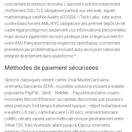
concernant protection données.L’autorité contrôle notamment
chiffrement SSL/TLS obligatoire partout sur site web , équité
mathématique certifiée Audits eCOGRA / iTech Labs , lutte active
contre blanchiment AML/KYC obligatoire dès premier dépôt.Un tel
cadre légal protège non seulement vos informations personnelles
mais assure également recours juridique clair si litige survient.En
outre ANJ française impose exigences spécifiques concernant
prévention jeu problématique incluant auto-exclusion nationale
intégrée directement dans plateforme.*
Méthodes de paiement sécurisées
Options classiques restent cartes Visa/MasterCard ainsi
virements bancaires SEPA ; nouvelles solutions incluent e-wallets
populaires PayPal、Skrill、Neteller、Paysafecard ainsi crypto-
monnaies Bitcoin/Ethereum acceptées désormais par plusieurs
sites premium.Voit temps traitement typique —dépot instantané via
e-wallets (<5 sec), carte bancaire (<30 sec), virement bancaire
(<48h); retraits varient selon méthode choisie généralement entre
24het 72h, frais éventuels allant jusqu’à ‎€3‏‎pour virements
externes.Chaque page paiement doit afficher icône cadenas vert