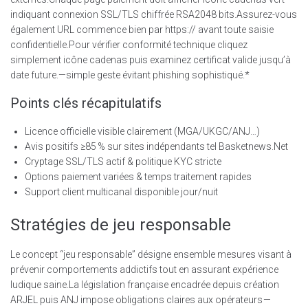
indiquant connexion SSL/TLS chiffrée RSA2048 bits.Assurez-vous
également URL commence bien par https:// avant toute saisie
confidentielle.Pour vérifier conformité technique cliquez
simplement icône cadenas puis examinez certificat valide jusqu’à
date future.—simple geste évitant phishing sophistiqué.*
Points clés récapitulatifs
Licence officielle visible clairement (MGA/UKGC/ANJ…)
Avis positifs ≥85 % sur sites indépendants tel Basketnews.Net
Cryptage SSL/TLS actif & politique KYC stricte
Options paiement variées & temps traitement rapides
Support client multicanal disponible jour/nuit
Stratégies de jeu responsable
Le concept “jeu responsable” désigne ensemble mesures visant à
prévenir comportements addictifs tout en assurant expérience
ludique saine.La législation française encadrée depuis création
ARJEL puis ANJ impose obligations claires aux opérateurs —