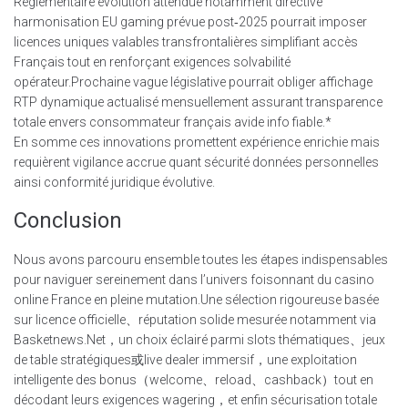
Réglementaire évolution attendue notamment directive
harmonisation EU gaming prévue post‑2025 pourrait imposer
licences uniques valables transfrontalières simplifiant accès
Français tout en renforçant exigences solvabilité
opérateur.Prochaine vague législative pourrait obliger affichage
RTP dynamique actualisé mensuellement assurant transparence
totale envers consommateur français avide info fiable.*
En somme ces innovations promettent expérience enrichie mais
requièrent vigilance accrue quant sécurité données personnelles
ainsi conformité juridique évolutive.
Conclusion
Nous avons parcouru ensemble toutes les étapes indispensables
pour naviguer sereinement dans l’univers foisonnant du casino
online France en pleine mutation.Une sélection rigoureuse basée
sur licence officielle、réputation solide mesurée notamment via
Basketnews.Net，un choix éclairé parmi slots thématiques、jeux
de table stratégiques或live dealer immersif，une exploitation
intelligente des bonus（welcome、reload、cashback）tout en
décodant leurs exigences wagering，et enfin sécurisation totale