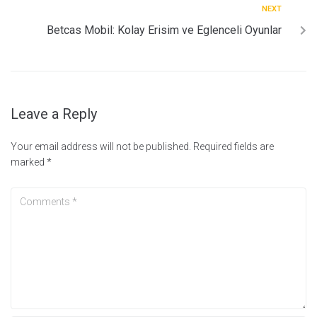
NEXT
Betcas Mobil: Kolay Erisim ve Eglenceli Oyunlar
Leave a Reply
Your email address will not be published.
Required fields are
marked
*