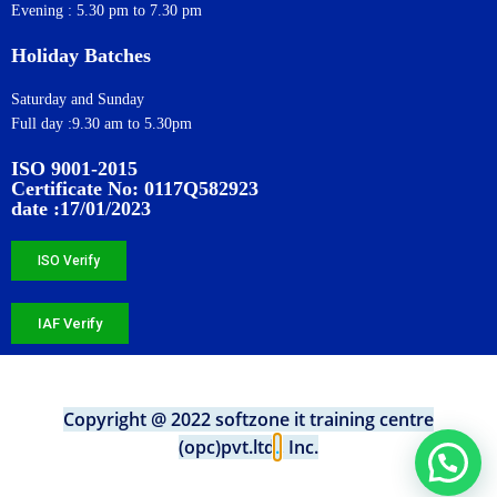
Evening : 5.30 pm to 7.30 pm
Holiday Batches
Saturday and Sunday
Full day :9.30 am to 5.30pm
ISO 9001-2015
Certificate No: 0117Q582923
date :17/01/2023
ISO Verify
IAF Verify
Copyright @ 2022 softzone it training centre
(opc)pvt.ltd
.
, Inc.