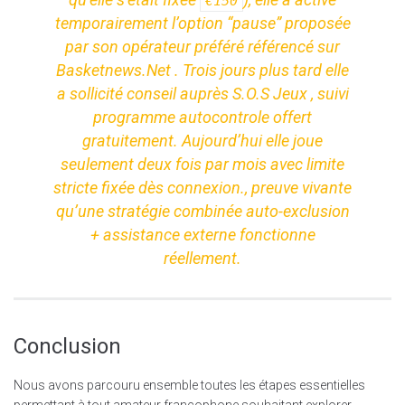
€150
temporairement l’option “pause” proposée
par son opérateur préféré référencé sur
Basketnews.Net . Trois jours plus tard elle
a sollicité conseil auprès S.O.S Jeux , suivi
programme autocontrole offert
gratuitement.​ Aujourd’hui elle joue
seulement deux fois par mois avec limite
stricte fixée dès connexion., preuve vivante
qu’une stratégie combinée auto-exclusion
+ assistance externe fonctionne
réellement.
Conclusion
Nous avons parcouru ensemble toutes les étapes essentielles