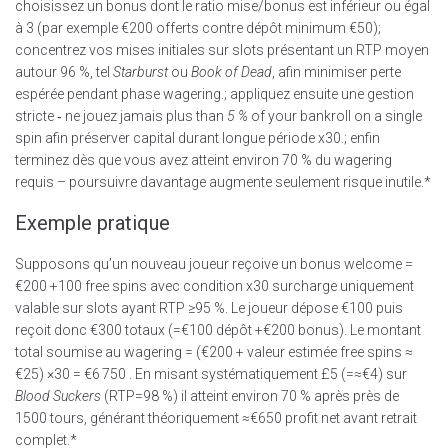
choisissez un bonus dont le ratio mise/bonus est inférieur ou égal
à 3 (par exemple €200 offerts contre dépôt minimum €50);
concentrez vos mises initiales sur slots présentant un RTP moyen
autour 96 %, tel
Starburst
ou
Book of Dead
, afin minimiser perte
espérée pendant phase wagering.; appliquez ensuite une gestion
stricte ‑ ne jouez jamais plus than
5 %
of your bankroll on a single
spin afin préserver capital durant longue période x30.; enfin
terminez dès que vous avez atteint environ 70 % du wagering
requis – poursuivre davantage augmente seulement risque inutile.*
Exemple pratique
Supposons qu’un nouveau joueur reçoive un bonus welcome =
€200 +100 free spins avec condition x30 surcharge uniquement
valable sur slots ayant RTP ≥95 %. Le joueur dépose €100 puis
reçoit donc €300 totaux (=€100 dépôt +€200 bonus). Le montant
total soumise au wagering = (€200 + valeur estimée free spins ≈
€25) ×30 = €6 750 . En misant systématiquement £5 (=≈€4) sur
Blood Suckers
(RTP=98 %) il atteint environ 70 % après près de
1500 tours, générant théoriquement ≈€650 profit net avant retrait
complet.*