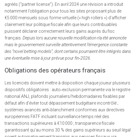
agréés (“partner license”). En avril 2024 une révision a introduit
notamment l’obligation pour tous les sites proposant plus de
€5 000 mensuels sous forme virtuelle (« high rollers ») d’afficher
clairement leur politique fiscale afin que leurs contribuables
puissent déclarer correctement leurs gains auprès du fisc
français.
Depuis lors aucune nouvelle modification n’a été annoncée
mais le gouvernement surveille attentivement l’émergence constante
des “novel betting models”, dont certains pourraient être intégrés dans
une éventuelle mise à jour prévue pour fin‑2026.
Obligations des opérateurs français
Les licenciés doivent mettre à disposition chaque joueur plusieurs
dispositifs obligatoires : auto‑exclusion permanente via le registre
national ANJ, plafonds journaliers/hebdomadaires fixables par
défaut afin d’éviter tout dépassement budgétaire incontrôlé ;
systèmes avancés anti‑blanchiment conformes aux directives
européennes FATF incluant surveillance temps réel des
transactions supérieures à €10 000 ; transparence fiscale
garantissant qu’au moins 30 % des gains supérieurs au seuil légal
soient automatiquement transmis aux services fiscaux via