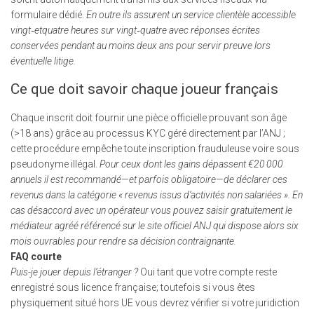
formulaire dédié.
En outre ils assurent un service clientèle accessible
vingt‑et­quatre heures sur vingt‑quatre avec réponses écrites
conservées pendant au moins deux ans pour servir preuve lors
éventuelle litige.
Ce que doit savoir chaque joueur français
Chaque inscrit doit fournir une pièce officielle prouvant son âge
(>18 ans) grâce au processus KYC géré directement par l’ANJ ;
cette procédure empêche toute inscription frauduleuse voire sous
pseudonyme illégal.
Pour ceux dont les gains dépassent €20 000
annuels il est recommandé—et parfois obligatoire—de déclarer ces
revenus dans la catégorie « revenus issus d’activités non salariées ». En
cas désaccord avec un opérateur vous pouvez saisir gratuitement le
médiateur agréé référencé sur le site officiel ANJ qui dispose alors six
mois ouvrables pour rendre sa décision contraignante.
FAQ courte
Puis-je jouer depuis l’étranger ?
Oui tant que votre compte reste
enregistré sous licence française; toutefois si vous êtes
physiquement situé hors UE vous devrez vérifier si votre juridiction