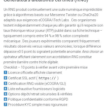
Un RNG produit continuellement une suite numérique imprédictible
grâce à algorithmes basés sur Mersenne Twister ou ChaCha20
adaptés aux exigences eCOGRA/iTech Labs . Ces organismes
testent indépendamment chaque jeu afin garantir qu’il respecte son
taux théorique retour joueur (
RTP
) publié dans sa fiche technique –
typiquement compris entre 94 % и 98 % selon complexité
mécanique . Des joueurs expérimentés comparent fréquemment
résultats observés versus valeurs annoncées ; lorsque différence
dépasse ±0·5 point ils signalent potentielle anomalie
. Ainsi choisir un
opérateur affichant clairement son accréditation RNG constitue
première barrière contre triche digitale
.
Checklist – 10 points à vérifier avant votre première mise
Licence officielle affichée clairement
https://
Certificat SSL actif (
)
Certification RNG visible (eCOGRA/GLI)
Liste exhaustive fournisseurs logiciels
Options dépôt/retrait sécurisées & vérifiées
Politique confidentialité conforme RGPD
Procédure KYC simple mais rigoureuse