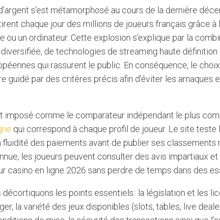
d’argent s’est métamorphosé au cours de la dernière décen
tirent chaque jour des millions de joueurs français grâce à
 ou un ordinateur. Cette explosion s’explique par la combi
 diversifiée, de technologies de streaming haute définition
éennes qui rassurent le public. En conséquence, le choix d
être guidé par des critères précis afin d’éviter les arnaques
t imposé comme le comparateur indépendant le plus comple
gne
qui correspond à chaque profil de joueur. Le site teste 
 la fluidité des paiements avant de publier ses classements
nnue, les joueurs peuvent consulter des avis impartiaux et
ur casino en ligne 2026 sans perdre de temps dans des es
 décortiquons les points essentiels : la législation et les l
nger, la variété des jeux disponibles (slots, tables, live dea