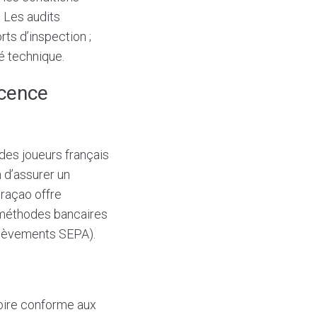
. Les audits
ts d’inspection ;
é technique.
icence
 des joueurs français
n d’assurer un
uraçao offre
e méthodes bancaires
rélèvements SEPA).
toire conforme aux