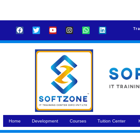
Tra
Home
Development
Courses
Tuition Center