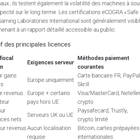
aux ; ils testent également la volatilité des machines à sou
ecté sur le long terme. Les certifications eCOGRA « Safe &
 Gaming Laboratories International sont généralement visi
enant à un rapport détaillé accessible au public.
f des principales licences
fiscal
Méthodes paiement
Exigences serveur
n
courantes
r gains
Carte bancaire FR, PayPal
Europe uniquement
rs
Skrill
ur revenus
Europe + certains
Visa/MasterCard, Neteller
teur
pays hors UE
crypto
sur
Paysafecard, Trustly,
Serveurs UK ou UE
ices nets
crypto limité
sur revenus
Aucun localisation
Bitcoin, cartes prépayées
requise
internationales