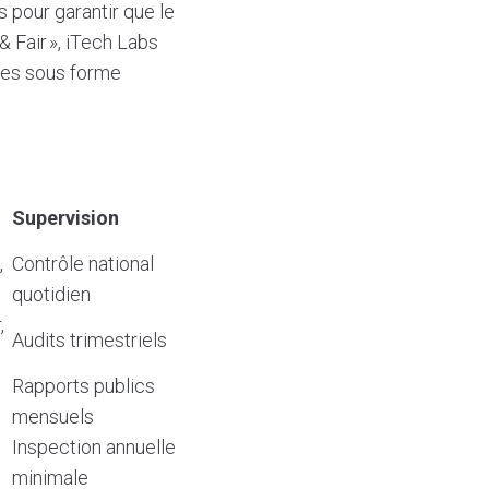
s pour garantir que le
 Fair », iTech Labs
bles sous forme
Supervision
,
Contrôle national
quotidien
,
Audits trimestriels
Rapports publics
mensuels
Inspection annuelle
minimale