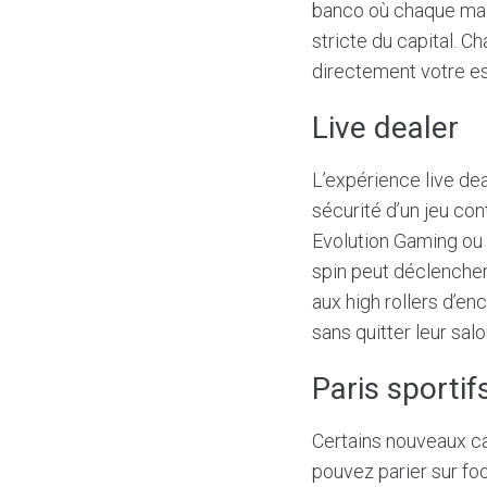
banco où chaque mai
stricte du capital. 
directement votre e
Live dealer
L’expérience live dea
sécurité d’un jeu con
Evolution Gaming ou 
spin peut déclencher 
aux high rollers d’en
sans quitter leur salo
Paris sportif
Certains nouveaux ca
pouvez parier sur fo