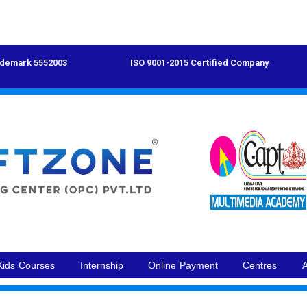
demark 5552003
ISO 9001-2015 Certified Company
Kids Courses
Internship
Online Payment
Centres