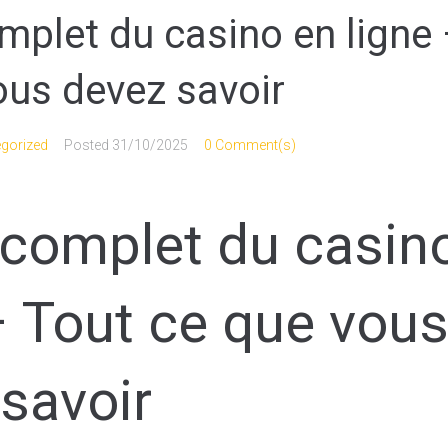
mplet du casino en ligne
ous devez savoir
gorized
Posted
31/10/2025
0 Comment(s)
complet du casin
– Tout ce que vou
savoir