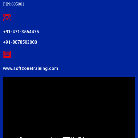
PIN:695001
+91-471-3564475
+91-8078503000
www.softzonetraining.com