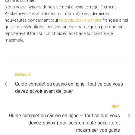
saine et durable.​
Nous vous invitons donc vivement à revisiter régulièrement
Basketnews.Net afin demeurer informé(e) des dernières
nouveautés concernant tout
nouveau casino en ligne
français ainsi
que leurs évaluations indépendantes – parce qu’un pari gagnant
repose avant tout sur un choix éclairé basé sur confiance
maximale.​
PREVIOUS
Guide complet du casino en ligne : tout ce que vous
devez savoir avant de jouer
NEXT
Guide complet du casino en ligne – Tout ce que vous
devez savoir pour jouer en toute sécurité et
maximiser vos gains