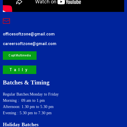
officesoftzone@gmail.com
careersoftzone@gmail.com
C apt Multimedia
Tally
Batches & Timing
Regular Batches:Monday to Friday
Morning : 09.am to 1.pm
Afternoon: 1.30 pm to 5.30 pm
Evening : 5.30 pm to 7.30 pm
Holiday Batches