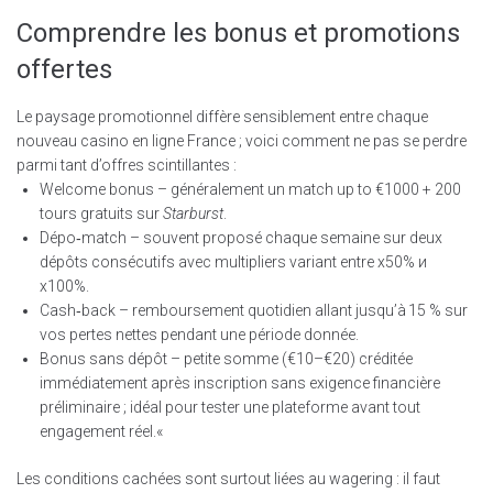
Comprendre les bonus et promotions
offertes
Le paysage promotionnel diffère sensiblement entre chaque
nouveau casino en ligne France ; voici comment ne pas se perdre
parmi tant d’offres scintillantes :
Welcome bonus – généralement un match up to €1000 + 200
tours gratuits sur
Starburst
.
Dépo‑match – souvent proposé chaque semaine sur deux
dépôts consécutifs avec multipliers variant entre x50% и
x100%.
Cash‑back – remboursement quotidien allant jusqu’à 15 % sur
vos pertes nettes pendant une période donnée.
Bonus sans dépôt – petite somme (€10–€20) créditée
immédiatement après inscription sans exigence financière
préliminaire ; idéal pour tester une plateforme avant tout
engagement réel.«
Les conditions cachées sont surtout liées au wagering : il faut