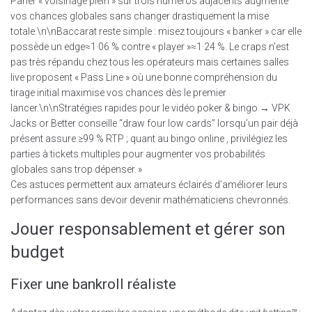
Parier « voisinage plein » sur trois numéros adjacents augmente
vos chances globales sans changer drastiquement la mise
totale.\n\nBaccarat reste simple : misez toujours « banker » car elle
possède un edge≈1·06 % contre « player »≈1·24 %. Le craps n’est
pas très répandu chez tous les opérateurs mais certaines salles
live proposent « Pass Line » où une bonne compréhension du
tirage initial maximise vos chances dès le premier
lancer.\n\nStratégies rapides pour le vidéo poker & bingo → VPK
Jacks or Better conseille “draw four low cards” lorsqu’un pair déjà
présent assure ≥99 % RTP ; quant au bingo online , privilégiez les
parties à tickets multiples pour augmenter vos probabilités
globales sans trop dépenser. »
Ces astuces permettent aux amateurs éclairés d’améliorer leurs
performances sans devoir devenir mathématiciens chevronnés.
Jouer responsablement et gérer son
budget
Fixer une bankroll réaliste