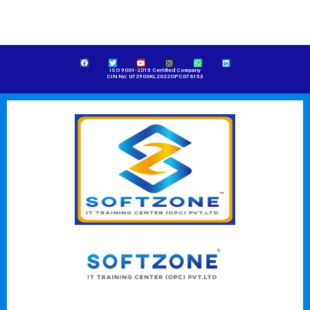
ISO 9001-2015 Certified Company
CIN No: U72900KL2022OPC076153