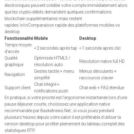
électroniques peuvent créditer votre compte immédiatement alors
que les crypto‑débits demandent quelques confirmations
blockchain supplémentaires mais restent
rapides.\n\nComparaison rapide des plateformes mobiles vs
desktop
Fonctionnalité
Mobile
Desktop
Temps moyen
< 2 secondes après tap
< 1 seconde après clic
d’accès
Qualité
Optimisée HTML5 /
Résolution native full HD
graphique
résolution auto
Gestes tactile + menu
Menus déroulants +
Navigation
simplifié
raccourcis clavier
Chat intégré +
Support client
Chat web + FAQ étendue
notifications push
En pratique, si votre priorité est l’ergonomie instantanée lors d’une
pause déjeuner courte, choisissez une application native
recommandée par Basketnews.Net ; si vous jouez pendant
plusieurs heures depuis votre salon il est préférable d’utiliser la
version desktop pour profiter pleinement du tableau complet des
statistiques RTP.