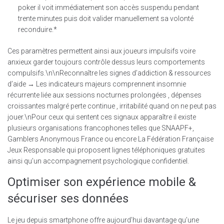
poker il voit immédiatement son accès suspendu pendant
trente minutes puis doit valider manuellement sa volonté
reconduire.*
Ces paramètres permettent ainsi aux joueurs impulsifs voire
anxieux garder toujours contrôle dessus leurs comportements
compulsifs.\n\nReconnaître les signes d’addiction & ressources
d’aide → Les indicateurs majeurs comprennent insomnie
récurrente liée aux sessions nocturnes prolongées , dépenses
croissantes malgré perte continue , irritabilité quand on ne peut pas
jouer.\nPour ceux qui sentent ces signaux apparaître il existe
plusieurs organisations francophones telles que SNAAPF+,
Gamblers Anonymous France ou encore La Fédération Française
Jeux Responsable qui proposent lignes téléphoniques gratuites
ainsi qu’un accompagnement psychologique confidentiel.
Optimiser son expérience mobile &
sécuriser ses données
Le jeu depuis smartphone offre aujourd’hui davantage qu’une