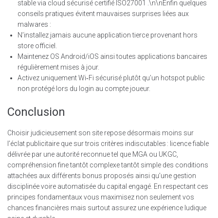
stable via cloud sécurisé certifié ISO27001 .\n\nEnfin quelques
conseils pratiques évitent mauvaises surprises liées aux
malwares :
N’installez jamais aucune application tierce provenant hors
store officiel.
Maintenez OS Android/iOS ainsi toutes applications bancaires
régulièrement mises à jour.
Activez uniquement Wi‑Fi sécurisé plutôt qu’un hotspot public
non protégé lors du login au compte joueur.
Conclusion
Choisir judicieusement son site repose désormais moins sur
l’éclat publicitaire que sur trois critères indiscutables : licence fiable
délivrée par une autorité reconnue tel que MGA ou UKGC,
compréhension fine tantôt complexe tantôt simple des conditions
attachées aux différents bonus proposés ainsi qu’une gestion
disciplinée voire automatisée du capital engagé.​ En respectant ces
principes fondamentaux vous maximisez non seulement vos
chances financières mais surtout assurez une expérience ludique