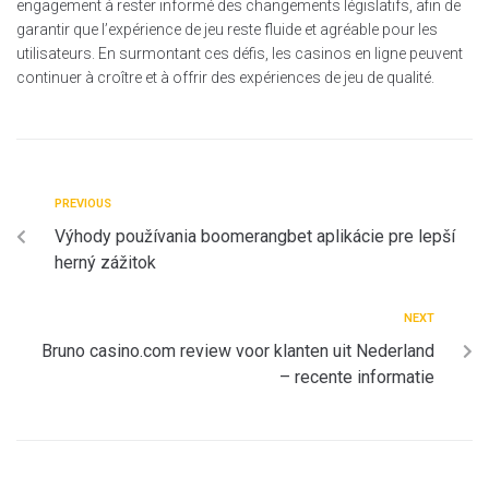
engagement à rester informé des changements législatifs, afin de
garantir que l’expérience de jeu reste fluide et agréable pour les
utilisateurs. En surmontant ces défis, les casinos en ligne peuvent
continuer à croître et à offrir des expériences de jeu de qualité.
PREVIOUS
Výhody používania boomerangbet aplikácie pre lepší
herný zážitok
NEXT
Bruno casino.com review voor klanten uit Nederland
– recente informatie