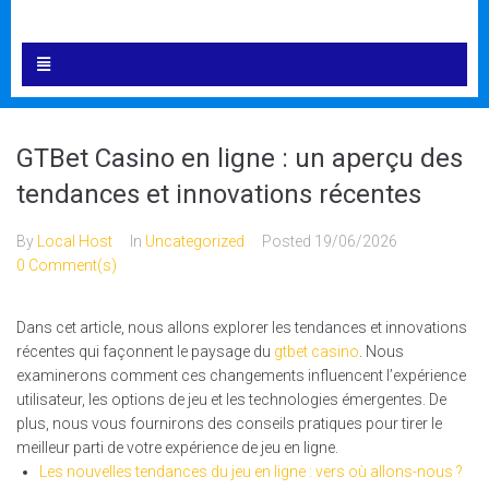
GTBet Casino en ligne : un aperçu des
tendances et innovations récentes
By
Local Host
In
Uncategorized
Posted
19/06/2026
0 Comment(s)
Dans cet article, nous allons explorer les tendances et innovations
récentes qui façonnent le paysage du
gtbet casino
. Nous
examinerons comment ces changements influencent l’expérience
utilisateur, les options de jeu et les technologies émergentes. De
plus, nous vous fournirons des conseils pratiques pour tirer le
meilleur parti de votre expérience de jeu en ligne.
Les nouvelles tendances du jeu en ligne : vers où allons-nous ?