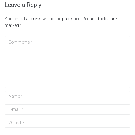
Leave a Reply
Your email address will not be published.
Required fields are
marked
*