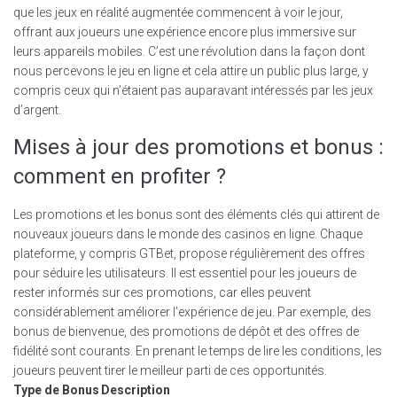
que les jeux en réalité augmentée commencent à voir le jour,
offrant aux joueurs une expérience encore plus immersive sur
leurs appareils mobiles. C’est une révolution dans la façon dont
nous percevons le jeu en ligne et cela attire un public plus large, y
compris ceux qui n’étaient pas auparavant intéressés par les jeux
d’argent.
Mises à jour des promotions et bonus :
comment en profiter ?
Les promotions et les bonus sont des éléments clés qui attirent de
nouveaux joueurs dans le monde des casinos en ligne. Chaque
plateforme, y compris GTBet, propose régulièrement des offres
pour séduire les utilisateurs. Il est essentiel pour les joueurs de
rester informés sur ces promotions, car elles peuvent
considérablement améliorer l’expérience de jeu. Par exemple, des
bonus de bienvenue, des promotions de dépôt et des offres de
fidélité sont courants. En prenant le temps de lire les conditions, les
joueurs peuvent tirer le meilleur parti de ces opportunités.
Type de Bonus
Description