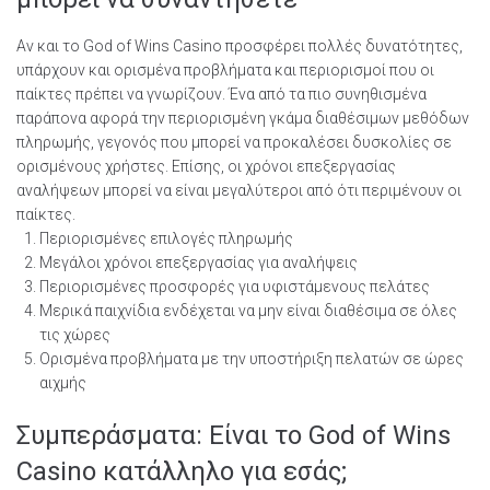
Αν και το God of Wins Casino προσφέρει πολλές δυνατότητες,
υπάρχουν και ορισμένα προβλήματα και περιορισμοί που οι
παίκτες πρέπει να γνωρίζουν. Ένα από τα πιο συνηθισμένα
παράπονα αφορά την περιορισμένη γκάμα διαθέσιμων μεθόδων
πληρωμής, γεγονός που μπορεί να προκαλέσει δυσκολίες σε
ορισμένους χρήστες. Επίσης, οι χρόνοι επεξεργασίας
αναλήψεων μπορεί να είναι μεγαλύτεροι από ότι περιμένουν οι
παίκτες.
Περιορισμένες επιλογές πληρωμής
Μεγάλοι χρόνοι επεξεργασίας για αναλήψεις
Περιορισμένες προσφορές για υφιστάμενους πελάτες
Μερικά παιχνίδια ενδέχεται να μην είναι διαθέσιμα σε όλες
τις χώρες
Ορισμένα προβλήματα με την υποστήριξη πελατών σε ώρες
αιχμής
Συμπεράσματα: Είναι το God of Wins
Casino κατάλληλο για εσάς;