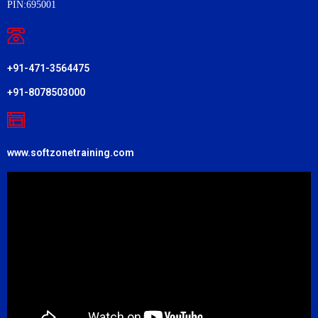
PIN:695001
+91-471-3564475
+91-8078503000
www.softzonetraining.com