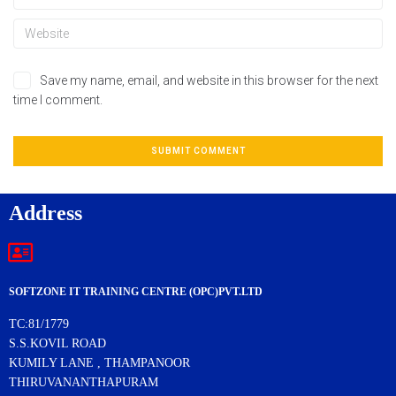
Save my name, email, and website in this browser for the next
time I comment.
Address
SOFTZONE IT TRAINING CENTRE (OPC)PVT.LTD
TC:81/1779
S.S.KOVIL ROAD
KUMILY LANE , THAMPANOOR
THIRUVANANTHAPURAM