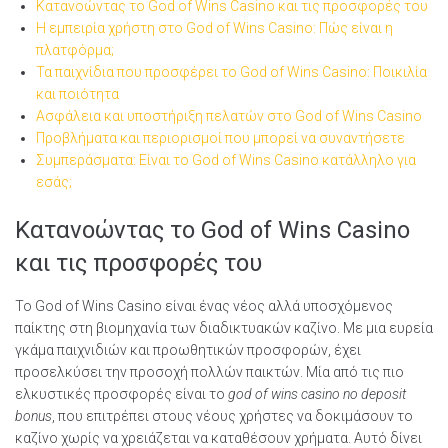
Κατανοώντας το God of Wins Casino και τις προσφορές του
Η εμπειρία χρήστη στο God of Wins Casino: Πώς είναι η
πλατφόρμα;
Τα παιχνίδια που προσφέρει το God of Wins Casino: Ποικιλία
και ποιότητα
Ασφάλεια και υποστήριξη πελατών στο God of Wins Casino
Προβλήματα και περιορισμοί που μπορεί να συναντήσετε
Συμπεράσματα: Είναι το God of Wins Casino κατάλληλο για
εσάς;
Κατανοώντας το God of Wins Casino
και τις προσφορές του
Το God of Wins Casino είναι ένας νέος αλλά υποσχόμενος
παίκτης στη βιομηχανία των διαδικτυακών καζίνο. Με μια ευρεία
γκάμα παιχνιδιών και προωθητικών προσφορών, έχει
προσελκύσει την προσοχή πολλών παικτών. Μία από τις πιο
ελκυστικές προσφορές είναι το
god of wins casino no deposit
bonus
, που επιτρέπει στους νέους χρήστες να δοκιμάσουν το
καζίνο χωρίς να χρειάζεται να καταθέσουν χρήματα. Αυτό δίνει