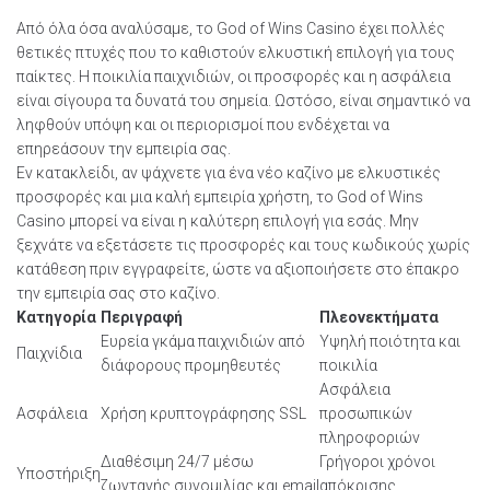
Από όλα όσα αναλύσαμε, το God of Wins Casino έχει πολλές
θετικές πτυχές που το καθιστούν ελκυστική επιλογή για τους
παίκτες. Η ποικιλία παιχνιδιών, οι προσφορές και η ασφάλεια
είναι σίγουρα τα δυνατά του σημεία. Ωστόσο, είναι σημαντικό να
ληφθούν υπόψη και οι περιορισμοί που ενδέχεται να
επηρεάσουν την εμπειρία σας.
Εν κατακλείδι, αν ψάχνετε για ένα νέο καζίνο με ελκυστικές
προσφορές και μια καλή εμπειρία χρήστη, το God of Wins
Casino μπορεί να είναι η καλύτερη επιλογή για εσάς. Μην
ξεχνάτε να εξετάσετε τις προσφορές και τους κωδικούς χωρίς
κατάθεση πριν εγγραφείτε, ώστε να αξιοποιήσετε στο έπακρο
την εμπειρία σας στο καζίνο.
Κατηγορία
Περιγραφή
Πλεονεκτήματα
Ευρεία γκάμα παιχνιδιών από
Υψηλή ποιότητα και
Παιχνίδια
διάφορους προμηθευτές
ποικιλία
Ασφάλεια
Ασφάλεια
Χρήση κρυπτογράφησης SSL
προσωπικών
πληροφοριών
Διαθέσιμη 24/7 μέσω
Γρήγοροι χρόνοι
Υποστήριξη
ζωντανής συνομιλίας και email
απόκρισης