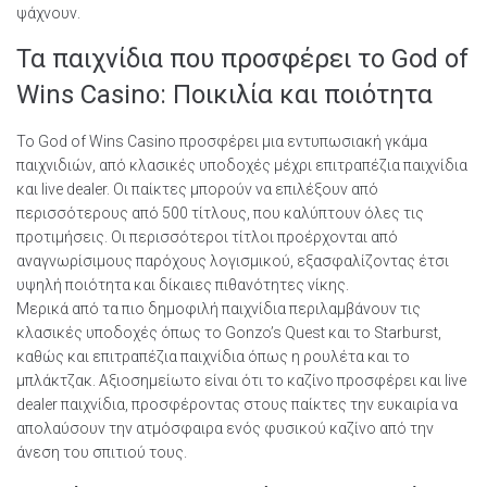
ψάχνουν.
Τα παιχνίδια που προσφέρει το God of
Wins Casino: Ποικιλία και ποιότητα
Το God of Wins Casino προσφέρει μια εντυπωσιακή γκάμα
παιχνιδιών, από κλασικές υποδοχές μέχρι επιτραπέζια παιχνίδια
και live dealer. Οι παίκτες μπορούν να επιλέξουν από
περισσότερους από 500 τίτλους, που καλύπτουν όλες τις
προτιμήσεις. Οι περισσότεροι τίτλοι προέρχονται από
αναγνωρίσιμους παρόχους λογισμικού, εξασφαλίζοντας έτσι
υψηλή ποιότητα και δίκαιες πιθανότητες νίκης.
Μερικά από τα πιο δημοφιλή παιχνίδια περιλαμβάνουν τις
κλασικές υποδοχές όπως το Gonzo’s Quest και το Starburst,
καθώς και επιτραπέζια παιχνίδια όπως η ρουλέτα και το
μπλάκτζακ. Αξιοσημείωτο είναι ότι το καζίνο προσφέρει και live
dealer παιχνίδια, προσφέροντας στους παίκτες την ευκαιρία να
απολαύσουν την ατμόσφαιρα ενός φυσικού καζίνο από την
άνεση του σπιτιού τους.