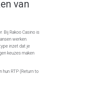
ken van
. Bij Rakoo Casino is
 kansen werken.
type inzet dat je
wogen keuzes maken
en hun RTP (Return to