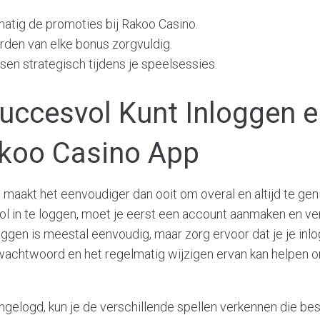
matig de promoties bij Rakoo Casino.
den van elke bonus zorgvuldig.
en strategisch tijdens je speelsessies.
uccesvol Kunt Inloggen e
koo Casino App
maakt het eenvoudiger dan ooit om overal en altijd te geni
l in te loggen, moet je eerst een account aanmaken en v
ggen is meestal eenvoudig, maar zorg ervoor dat je je in
 wachtwoord en het regelmatig wijzigen ervan kan helpen o
ingelogd, kun je de verschillende spellen verkennen die bes