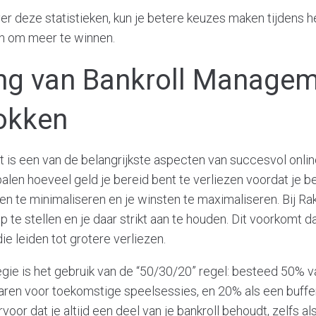
ver deze statistieken, kun je betere keuzes maken tijdens h
pen om meer te winnen.
ng van Bankroll Managem
okken
is een van de belangrijkste aspecten van succesvol onlin
alen hoeveel geld je bereid bent te verliezen voordat je be
ezen te minimaliseren en je winsten te maximaliseren. Bij 
te stellen en je daar strikt aan te houden. Dit voorkomt d
e leiden tot grotere verliezen.
egie is het gebruik van de “50/30/20” regel: besteed 50% va
paren voor toekomstige speelsessies, en 20% als een buff
rvoor dat je altijd een deel van je bankroll behoudt, zelfs a