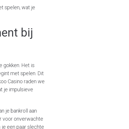
et spelen, wat je
ent bij
e gokken. Het is
gint met spelen. Dit
Rakoo Casino raden we
at je impulsieve
n je bankroll aan
er voor onverwachte
ls je een paar slechte