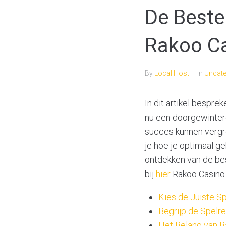
De Beste
Rakoo Ca
By
Local Host
In
Uncate
In dit artikel bespre
nu een doorgewinterd
succes kunnen vergro
je hoe je optimaal g
ontdekken van de bes
bij
hier
Rakoo Casino
Kies de Juiste Sp
Begrijp de Spelre
Het Belang van B