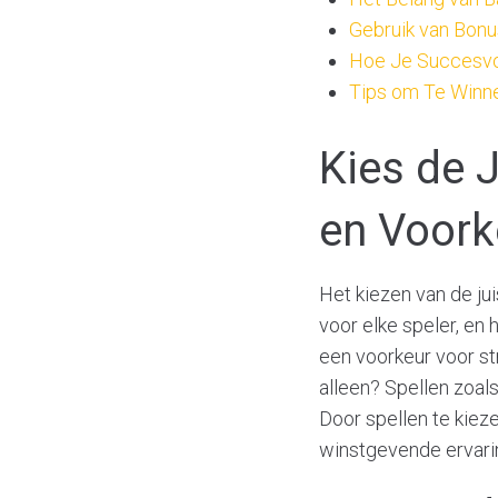
Gebruik van Bonu
Hoe Je Succesvol
Tips om Te Winne
Kies de J
en Voork
Het kiezen van de jui
voor elke speler, en h
een voorkeur voor str
alleen? Spellen zoals
Door spellen te kieze
winstgevende ervari