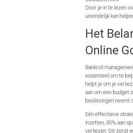
Door je in te lezen o
uiteindelijk kan hel
Het Bela
Online G
Bankroll management 
essentieel om te bep
helpt je om je verli
aan om een budget op 
beslissingen neemt di
Eén effectieve strat
inzetten, 30% aan s
verliezen. Dit zorgt e