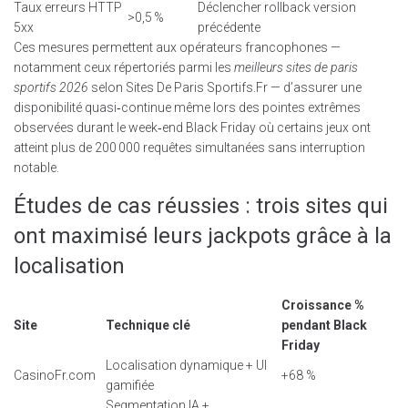
Taux erreurs HTTP
Déclencher rollback version
>0,5 %
5xx
précédente
Ces mesures permettent aux opérateurs francophones —
notamment ceux répertoriés parmi les
meilleurs sites de paris
sportifs 2026
selon Sites De Paris Sportifs.Fr — d’assurer une
disponibilité quasi‑continue même lors des pointes extrêmes
observées durant le week‑end Black Friday où certains jeux ont
atteint plus de 200 000 requêtes simultanées sans interruption
notable.
Études de cas réussies : trois sites qui
ont maximisé leurs jackpots grâce à la
localisation
Croissance %
Site
Technique clé
pendant Black
Friday
Localisation dynamique + UI
CasinoFr.com
+68 %
gamifiée
Segmentation IA +