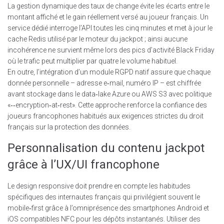
La gestion dynamique des taux de change évite les écarts entre le
montant affiché et le gain réellement versé au joueur français. Un
service dédié interroge l’API toutes les cinq minutes et met à jour le
cache Redis utilisé par le moteur du jackpot ; ainsi aucune
incohérence ne survient même lors des pics d’activité Black Friday
où le trafic peut multiplier par quatre le volume habituel.
En outre, l’intégration d’un module RGPD natif assure que chaque
donnée personnelle – adresse e‑mail, numéro IP – est chiffrée
avant stockage dans le data‑lake Azure ou AWS S3 avec politique
«‑‑encryption‑at‑rest». Cette approche renforce la confiance des
joueurs francophones habitués aux exigences strictes du droit
français sur la protection des données.
Personnalisation du contenu jackpot
grâce à l’UX/UI francophone
Le design responsive doit prendre en compte les habitudes
spécifiques des internautes français qui privilégient souvent le
mobile‑first grâce à l’omniprésence des smartphones Android et
iOS compatibles NFC pour les dépôts instantanés. Utiliser des