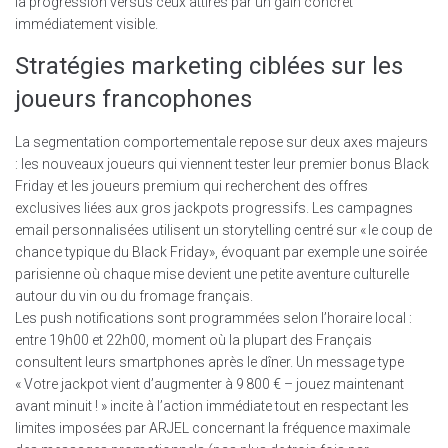
la progression versus ceux attirés par un gain concret
immédiatement visible.
Stratégies marketing ciblées sur les
joueurs francophones
La segmentation comportementale repose sur deux axes majeurs
: les nouveaux joueurs qui viennent tester leur premier bonus Black
Friday et les joueurs premium qui recherchent des offres
exclusives liées aux gros jackpots progressifs. Les campagnes
email personnalisées utilisent un storytelling centré sur « le coup de
chance typique du Black Friday», évoquant par exemple une soirée
parisienne où chaque mise devient une petite aventure culturelle
autour du vin ou du fromage français.
Les push notifications sont programmées selon l’horaire local :
entre 19h00 et 22h00, moment où la plupart des Français
consultent leurs smartphones après le dîner. Un message type
« Votre jackpot vient d’augmenter à 9 800 € – jouez maintenant
avant minuit ! » incite à l’action immédiate tout en respectant les
limites imposées par ARJEL concernant la fréquence maximale