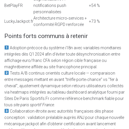
BetPlayFR
notifications push
+54 %
personnalisées
Architecture micro‑services +
LuckyJackpot.fr
+73 %
conformité RGPD renforcée
Points forts communs à retenir
Adoption précoce du système i18n avec variables monétaires
intégrées dès Q1 2024 afin d’éviter toute désynchronisation entre
affichage euro/franc CFA selon région cible française ou
maghrébienne affiliée au site francophone principal.
Tests A/B continus orientés culture locale — comparaison
entre messages mettant en avant “trèfle porte‑chance” vs “fer à
cheval”, ajustement dynamique selon retours utilisateurs collectés
via heatmaps intégrées au tableau dashboard analytique fourni par
Sites De Paris Sportifs.Fr comme référence benchmark fiable pour
tous
site paris sportif France
.
Collaboration étroite avec autorités françaises dès phase
conception : validation préalable auprès ANJ pour chaque nouvelle
mécanique jackpot afin d’obtenir certification avant lancement