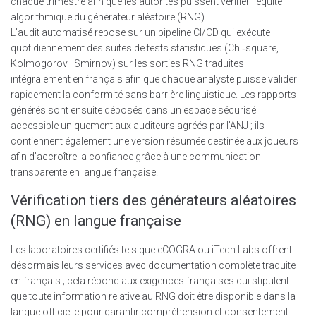
chaque trimestre afin que les autorités puissent vérifier l’équité
algorithmique du générateur aléatoire (RNG).
L’audit automatisé repose sur un pipeline CI/CD qui exécute
quotidiennement des suites de tests statistiques (Chi‑square,
Kolmogorov–Smirnov) sur les sorties RNG traduites
intégralement en français afin que chaque analyste puisse valider
rapidement la conformité sans barrière linguistique. Les rapports
générés sont ensuite déposés dans un espace sécurisé
accessible uniquement aux auditeurs agréés par l’ANJ ; ils
contiennent également une version résumée destinée aux joueurs
afin d’accroître la confiance grâce à une communication
transparente en langue française.
Vérification tiers des générateurs aléatoires
(RNG) en langue française
Les laboratoires certifiés tels que eCOGRA ou iTech Labs offrent
désormais leurs services avec documentation complète traduite
en français ; cela répond aux exigences françaises qui stipulent
que toute information relative au RNG doit être disponible dans la
langue officielle pour garantir compréhension et consentement