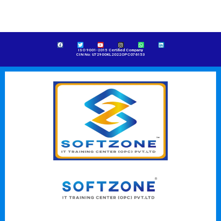
ISO 9001-2015 Certified Company
CIN No: U72900KL2022OPC076153