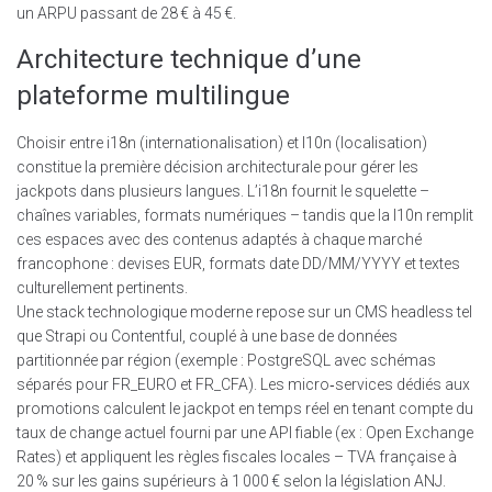
un ARPU passant de 28 € à 45 €.
Architecture technique d’une
plateforme multilingue
Choisir entre i18n (internationalisation) et l10n (localisation)
constitue la première décision architecturale pour gérer les
jackpots dans plusieurs langues. L’i18n fournit le squelette –
chaînes variables, formats numériques – tandis que la l10n remplit
ces espaces avec des contenus adaptés à chaque marché
francophone : devises EUR, formats date DD/MM/YYYY et textes
culturellement pertinents.
Une stack technologique moderne repose sur un CMS headless tel
que Strapi ou Contentful, couplé à une base de données
partitionnée par région (exemple : PostgreSQL avec schémas
séparés pour FR_EURO et FR_CFA). Les micro‑services dédiés aux
promotions calculent le jackpot en temps réel en tenant compte du
taux de change actuel fourni par une API fiable (ex : Open Exchange
Rates) et appliquent les règles fiscales locales – TVA française à
20 % sur les gains supérieurs à 1 000 € selon la législation ANJ.