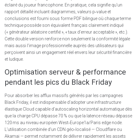
éclairé du joueur francophone. En pratique, cela signifie qu’un
rapport détaillé incluant diagrammes, valeurs p‑value et
conclusions est fourni sous forme PDF bilingue où chaque terme
technique possède son équivalent français clairement indiqué
(« générateur aléatoire certifié », « taux d’erreur acceptable », etc.).
Cette double version renforce non seulement la conformité légale
mais aussi l’image professionnelle auprès des utilisateurs qui
perçoivent ainsi un engagement réel envers leur sécurité financière
et ludique.
Optimisation serveur & performance
pendant les pics du Black Friday
Pour absorber les afflux massifs générés par les campagnes
Black Friday, il est indispensable d’adopter une infrastructure
élastique Cloud capable d’autoscaling horizontal automatique dès
que la charge CPU dépasse 70 % ou que la latence réseau dépasse
120 ms au niveau européen West‑Europe1a/Paris edge node.
L’utilisation combinée d’un CDN géo‑localisé — Cloudflare ou
Akamai — permet notamment de délivrer rapidement les assets