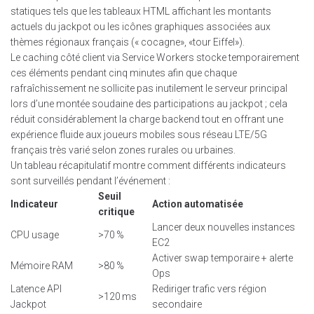
statiques tels que les tableaux HTML affichant les montants
actuels du jackpot ou les icônes graphiques associées aux
thèmes régionaux français (« cocagne», «​tour Eiffel​»).
Le caching côté client via Service Workers stocke temporairement
ces éléments pendant cinq minutes afin que chaque
rafraîchissement ne sollicite pas inutilement le serveur principal
lors d’une montée soudaine des participations au jackpot ; cela
réduit considérablement la charge backend tout en offrant une
expérience fluide aux joueurs mobiles sous réseau LTE/5G
français très varié selon zones rurales ou urbaines.
Un tableau récapitulatif montre comment différents indicateurs
sont surveillés pendant l’événement :
Seuil
Indicateur
Action automatisée
critique
Lancer deux nouvelles instances
CPU usage
>70 %
EC2
Activer swap temporaire + alerte
Mémoire RAM
>80 %
Ops
Latence API
Rediriger trafic vers région
>120 ms
Jackpot
secondaire