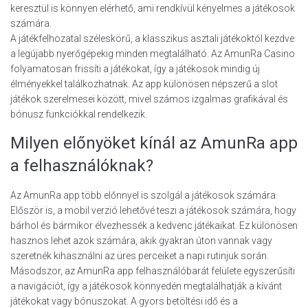
keresztül is könnyen elérhető, ami rendkívül kényelmes a játékosok
számára.
A játékfelhozatal széleskörű, a klasszikus asztali játékoktól kezdve
a legújabb nyerőgépekig minden megtalálható. Az AmunRa Casino
folyamatosan frissíti a játékokat, így a játékosok mindig új
élményekkel találkozhatnak. Az app különösen népszerű a slot
játékok szerelmesei között, mivel számos izgalmas grafikával és
bónusz funkciókkal rendelkezik.
Milyen előnyöket kínál az AmunRa app
a felhasználóknak?
Az AmunRa app több előnnyel is szolgál a játékosok számára.
Először is, a mobil verzió lehetővé teszi a játékosok számára, hogy
bárhol és bármikor élvezhessék a kedvenc játékaikat. Ez különösen
hasznos lehet azok számára, akik gyakran úton vannak vagy
szeretnék kihasználni az üres perceiket a napi rutinjuk során.
Másodszor, az AmunRa app felhasználóbarát felülete egyszerűsíti
a navigációt, így a játékosok könnyedén megtalálhatják a kívánt
játékokat vagy bónuszokat. A gyors betöltési idő és a