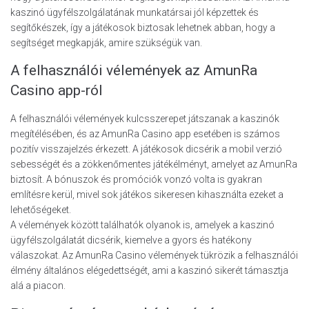
kaszinó ügyfélszolgálatának munkatársai jól képzettek és
segítőkészek, így a játékosok biztosak lehetnek abban, hogy a
segítséget megkapják, amire szükségük van.
A felhasználói vélemények az AmunRa
Casino app-ról
A felhasználói vélemények kulcsszerepet játszanak a kaszinók
megítélésében, és az AmunRa Casino app esetében is számos
pozitív visszajelzés érkezett. A játékosok dicsérik a mobil verzió
sebességét és a zökkenőmentes játékélményt, amelyet az AmunRa
biztosít. A bónuszok és promóciók vonzó volta is gyakran
említésre kerül, mivel sok játékos sikeresen kihasználta ezeket a
lehetőségeket.
A vélemények között találhatók olyanok is, amelyek a kaszinó
ügyfélszolgálatát dicsérik, kiemelve a gyors és hatékony
válaszokat. Az AmunRa Casino vélemények tükrözik a felhasználói
élmény általános elégedettségét, ami a kaszinó sikerét támasztja
alá a piacon.