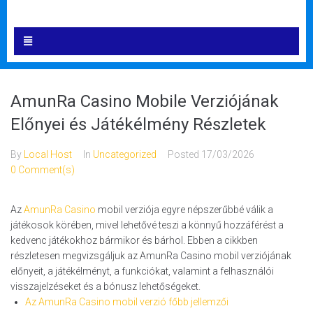
AmunRa Casino Mobile Verziójának
Előnyei és Játékélmény Részletek
By
Local Host
In
Uncategorized
Posted
17/03/2026
0 Comment(s)
Az
AmunRa Casino
mobil verziója egyre népszerűbbé válik a
játékosok körében, mivel lehetővé teszi a könnyű hozzáférést a
kedvenc játékokhoz bármikor és bárhol. Ebben a cikkben
részletesen megvizsgáljuk az AmunRa Casino mobil verziójának
előnyeit, a játékélményt, a funkciókat, valamint a felhasználói
visszajelzéseket és a bónusz lehetőségeket.
Az AmunRa Casino mobil verzió főbb jellemzői