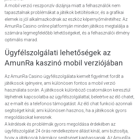
A mobil verzió reszponzív dizájnja miatt a felhasználók nem
tapasztalnak problémákat a játékok betöltésekor, és a grafikai
elemek is jól alkalmazkodnak az eszköz képernyőméretéhez. Az
AmunRa Casino online platformján minden játékos megtalálja a
számára legmegfelelőbb lehetőségeket, és a felhasználói élmény
optimális marad.
Ügyfélszolgálati lehetőségek az
AmunRa kaszinó mobil verziójában
Az AmunRa Casino ügyfélszolgálata kiemelt figyelmet fordít a
játékosok igényeire, ami különösen fontos a mobil verzió
használata során. A játékosok különböző csatornákon keresztül
léphetnek kapcsolatba az ügyfélszolgálattal, beleértve az élő chatet,
az e-mailt és a telefonos támogatást. Az élő chat funkció azonnali
segítséget kínál, ami különösen hasznos, ha a játékosok gyors
megoldásokat keresnek.
A kérdések és problémák gyors megoldása érdekében az
ügyfélszolgálat 24 órás rendelkezésre állást kínál, ami biztosítja,
hogy a játékosok bármikor segítséget kaphassanak. Az AmunRa