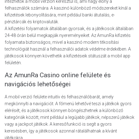
intézhetők a mobil verzión keresztül is, ami nagy előny a
felhasználók számára. A kaszinó különböző módszereket kínál a
kifizetések lebonyolítására, mint például banki átutalás, e-
pénztárcák és kriptovaluták.
A kifizetési folyamatok általában gyorsak, és a játékosok általában
24-48 órán belül megkapják nyereményeiket. Az AmunRa kifizetés
folyamata biztonságos, mivel a kaszinó modern titkosítási
technológiát használ a felhasználói adatok védelme érdekében. A
játékosok könnyen követhetik a kifizetéseik státuszát a mobil app
felületén.
Az AmunRa Casino online felülete és
navigációs lehetőségei
A mobil verzió felülete intuitív és felhasználóbarát, amely
megkönnyíti a navigációt. A főmenü lehetővé teszi a játékok gyors
elérését, és a játékosok könnyen böngészhetnek a különböző
kategóriák között, mint például a legújabb játékok, népszerű játékok
vagy a jackpot játékok. A keresőfunkció is segít a gyors
keresésben, így a játékosok azonnal rátalálhatnak a kívánt
játékokra.