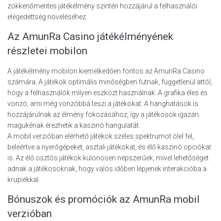
zökkenőmentes játékélmény szintén hozzájárul a felhasználói
elégedettség növeléséhez.
Az AmunRa Casino játékélményének
részletei mobilon
A játékélmény mobilon kiemelkedően fontos az AmunRa Casino
számára. A játékok optimális minőségben futnak, függetlenül attól,
hogy a felhasználók milyen eszközt használnak. A grafika éles és
vonzó, ami még vonzóbbá teszi a játékokat. A hanghatások is
hozzájárulnak az élmény fokozásához, így a játékosok igazán
magukénak érezhetik a kaszinó hangulatát.
A mobil verzióban elérhető játékok széles spektrumot ölel fel,
beleértve a nyerőgépeket, asztali játékokat, és élő kaszinó opciókat
is. Az élő osztós játékok különösen népszerűek, mivel lehetőséget
adnak a játékosoknak, hogy valós időben lépjenek interakcióba a
krupiékkal.
Bónuszok és promóciók az AmunRa mobil
verzióban