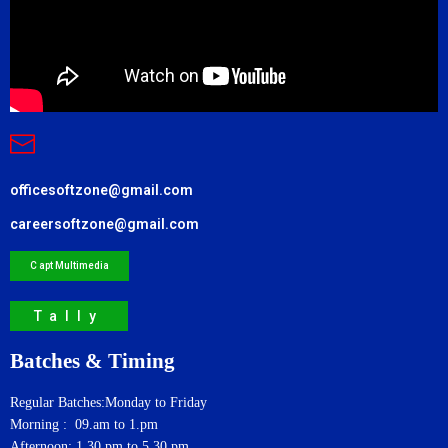
officesoftzone@gmail.com
careersoftzone@gmail.com
C apt Multimedia
Tally
Batches & Timing
Regular Batches:Monday to Friday
Morning : 09.am to 1.pm
Afternoon: 1.30 pm to 5.30 pm