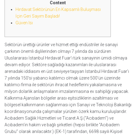
Content
Hırdavat Sektörünün En Kapsamlı Buluşması
İçin Geri Sayım Başladı!
Güven Isı
Sektörün ürettiği ürünler ve hizmet ettiği endüstriler ile sanayi
çarkının önemli dişlilerinden olmayı 7.yılında da sürdüren
Uluslararası İstanbul Hırdavat Fuar’ı türk sanayinin ümidi olmaya
devam ediyor. Sektöre sağladığı kazanımları ile uluslararası
arenadaki iddiasını en üst seviyeye taşıyan İstanbul Hırdavat Fuar’ı
7.yılında 150’si yabancı katılımcı olmak üzere 500’ün üzerinde
katılımcı firma ile sektörün ihracat hedeflerini yakalamasına ve
milyon dolarlık anlaşmaların imzalanmasına ev sahipliği yapacak.
Kalkınma Ajansları bölgeler arası eşitsizliklerin azaltılması ve
bölgesel kalkınmanın sağlanması için Sanayi ve Teknoloji Bakanlığı
koordinasyonunda çalışmalar yürüten özerk kamu kuruluşlarıdır.
Acıbadem Sağlık Hizmetleri ve Ticaret A.Ş.(“Acıbadem”) ve
Acıbadem’in hakim ve bağlı şirketleri (hepsi birlikte “Acıbadem
Grubu” olarak anılacaktır.) (EK-1) tarafından, 6698 sayılı Kişisel