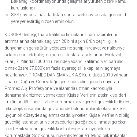
Bakanlığı koordinasyonunda çalışmalar yürüten özerk kamu
kuruluşlarıdır.
SSS sayfanızı hazırladıktan sonra, web sayfanızda görünür bir
yere yerleştirdiğinizden emin olun.
KOSGEB desteği, fuara katılımcı firmaların ticari hacimlerini
artırmalarına olanak sağlıyor. 20 bini aşkın ürün çeşitliliği ile
dünyanın en geniş ürün yelpazesine sahip, hırdavat ve nalburiye
sektörünün tek buluşma adresi Uluslararası İstanbul Hırdavat
Fuarı, 7. Yılında 5.000 ‘in üzerinde yabancı katılımcı ve ticari alıcı
olmak üzere 37.000’den fazla ziyaretçisi ile kapılarını açmaya
hazırlanıyor. PROMEC DANIŞMANLIK A.Ş.Kurulduğu 2010 yılından
itibaren Doğu ve Güneydoğu genelinde adını gururla duyuran
Promec A.Ş. Profesyonel ve alanında uzman kadrosuyla
danışmanlık hizmeti vermektedir. Kişisel Veri’leriniz teknik ve idari
imkânlar dâhilinde titizlikle korunmakta ve gerekli güvenlik tedbirleri,
teknolojik imkânlar da göz önünde bulundurularak olası risklere
uygun bir düzeyde sağlanmaktadır. Şirketler, Kişisel Veri’lerinizi bilgi
güvenliği standartları ve prosedürleri gereğince alınması gereken
tüm teknik ve idari güvenlik kontrollerine tam uygunlukla
korumaktadır. Söz konusu güvenlik tedbirleri, teknolojik imkânlar