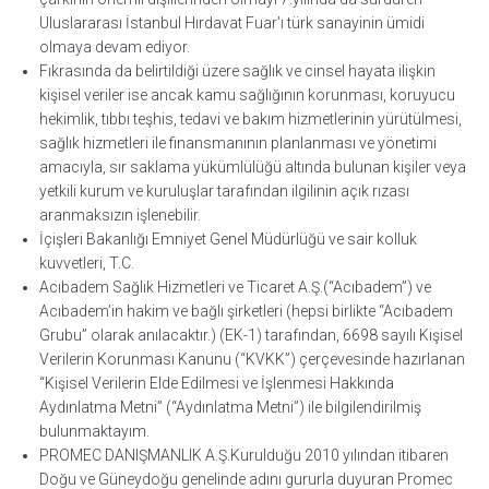
Uluslararası İstanbul Hırdavat Fuar’ı türk sanayinin ümidi
olmaya devam ediyor.
Fıkrasında da belirtildiği üzere sağlık ve cinsel hayata ilişkin
kişisel veriler ise ancak kamu sağlığının korunması, koruyucu
hekimlik, tıbbı teşhis, tedavi ve bakım hizmetlerinin yürütülmesi,
sağlık hizmetleri ile finansmanının planlanması ve yönetimi
amacıyla, sır saklama yükümlülüğü altında bulunan kişiler veya
yetkili kurum ve kuruluşlar tarafından ilgilinin açık rızası
aranmaksızın işlenebilir.
İçişleri Bakanlığı Emniyet Genel Müdürlüğü ve sair kolluk
kuvvetleri, T.C.
Acıbadem Sağlık Hizmetleri ve Ticaret A.Ş.(“Acıbadem”) ve
Acıbadem’in hakim ve bağlı şirketleri (hepsi birlikte “Acıbadem
Grubu” olarak anılacaktır.) (EK-1) tarafından, 6698 sayılı Kişisel
Verilerin Korunması Kanunu (“KVKK”) çerçevesinde hazırlanan
“Kişisel Verilerin Elde Edilmesi ve İşlenmesi Hakkında
Aydınlatma Metni” (“Aydınlatma Metni”) ile bilgilendirilmiş
bulunmaktayım.
PROMEC DANIŞMANLIK A.Ş.Kurulduğu 2010 yılından itibaren
Doğu ve Güneydoğu genelinde adını gururla duyuran Promec