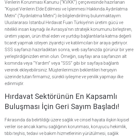
Verilerin Korunması Kanunu (“KVKK”) çerçevesinde hazırlanan
“Kişisel Verilerin Elde Edilmesi ve İşlenmesi Hakkında Aydınlatma
Metni” (“Aydınlatma Metni”) ile bilgilendirilmiş bulunmaktayım.
Uluslararası İstanbul Hırdavat Fuarı Türkiye’nin üretim gücü ve
nitelikli insan kaynağı ile Avrasya’nın stratejik konumunu birleştiren,
üretim yapan, ürün ithal eden ve yurtdışı bağlantılarla katma değerli
ticaret yapmak isteyen ziyaretçi ve katılımcıları bir araya getiriyor.
SSS sayfanızı hazırladıktan sonra, web sayfanızda görünür bir yere
yerleştirdiğinizden emin olun. Örneğin, sayfayı ana sayfanızın alt
kısmında veya “Yardım” veya “SSS” gibi bir sayfaya bağlantı
vererek ekleyebilirsiniz. Müşterilerimizin beklentileri herşeyin
üzerinde tutan firmamız, sürekli iyileşme ve yenilik yapmayı ilke
edinmiştir.
Hırdavat Sektörünün En Kapsamlı
Buluşması İçin Geri Sayım Başladı!
Fıkrasında da belirtildiği üzere sağlık ve cinsel hayata ilişkin kişisel
veriler ise ancak kamu sağlığının korunması, koruyucu hekimlik,
tıbbı teşhis, tedavi ve bakım hizmetlerinin yürütülmesi, sağlık