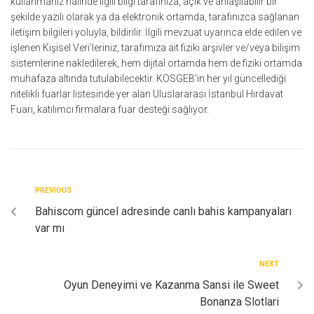
kullanmanız halinde ilgili bilgi tarafınıza, açık ve anlaşılabilir bir
şekilde yazılı olarak ya da elektronik ortamda, tarafınızca sağlanan
iletişim bilgileri yoluyla, bildirilir. İlgili mevzuat uyarınca elde edilen ve
işlenen Kişisel Veri’leriniz, tarafımıza ait fiziki arşivler ve/veya bilişim
sistemlerine nakledilerek, hem dijital ortamda hem de fiziki ortamda
muhafaza altında tutulabilecektir. KOSGEB’in her yıl güncellediği
nitelikli fuarlar listesinde yer alan Uluslararası İstanbul Hırdavat
Fuarı, katılımcı firmalara fuar desteği sağlıyor.
PREVIOUS
Bahiscom güncel adresinde canlı bahis kampanyaları
var mı
NEXT
Oyun Deneyimi ve Kazanma Sansi ile Sweet
Bonanza Slotlari