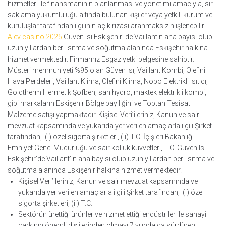
hizmetleri ile finansmanının planlanması ve yönetimi amacıyla, sır
saklama yükümlülüğü altında bulunan kişiler veya yetkili kurum ve
kuruluşlar tarafından ilgilinin açık rızası aranmaksızın işlenebilir.
Alev casino 2025
Güven Isı Eskişehir’ de Vaillantın ana bayisi olup
uzun yıllardan beri ısıtma ve soğutma alanında Eskişehir halkına
hizmet vermektedir. Firmamız Esgaz yetki belgesine sahiptir.
Müşteri memnuniyeti %95 olan Güven Isı, Vaillant Kombi, Olefini
Hava Perdeleri, Vaillant Klima, Olefini Klima, Nobo Elektrikli Isıtıcı,
Goldtherm Hermetik Şofben, sanihydro, maktek elektrikli kombi,
gibi markaların Eskişehir Bölge bayiliğini ve Toptan Tesisat
Malzeme satışı yapmaktadır. Kişisel Veri’ileriniz, Kanun ve sair
mevzuat kapsamında ve yukarıda yer verilen amaçlarla ilgili Şirket
tarafından, (i) özel sigorta şirketleri, (ii) T.C. İçişleri Bakanlığı
Emniyet Genel Müdürlüğü ve sair kolluk kuvvetleri, T.C. Güven Isı
Eskişehir’de Vaillant’ın ana bayisi olup uzun yıllardan beri ısıtma ve
soğutma alanında Eskişehir halkına hizmet vermektedir.
Kişisel Veri’ileriniz, Kanun ve sair mevzuat kapsamında ve
yukarıda yer verilen amaçlarla ilgili Şirket tarafından, (i) özel
sigorta şirketleri, (ii) T.C.
Sektörün ürettiği ürünler ve hizmet ettiği endüstriler ile sanayi
çarkının önemli dişlilerinden olmayı 7.yılında da sürdüren