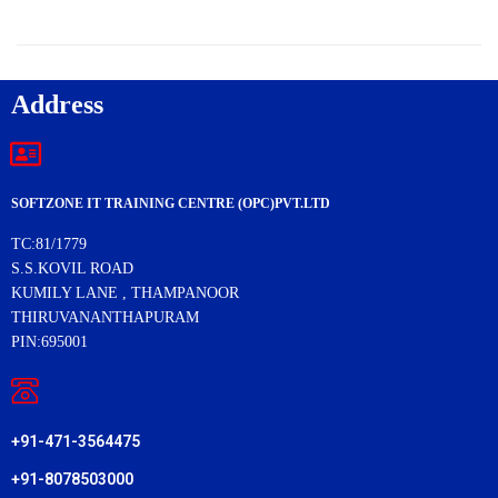
Address
SOFTZONE IT TRAINING CENTRE (OPC)PVT.LTD
TC:81/1779
S.S.KOVIL ROAD
KUMILY LANE , THAMPANOOR
THIRUVANANTHAPURAM
PIN:695001
+91-471-3564475
+91-8078503000