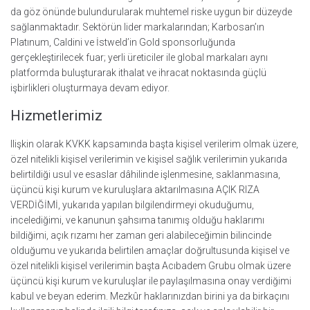
da göz önünde bulundurularak muhtemel riske uygun bir düzeyde
sağlanmaktadır. Sektörün lider markalarından; Karbosan’ın
Platınum, Caldini ve İstweld’in Gold sponsorluğunda
gerçekleştirilecek fuar; yerli üreticiler ile global markaları aynı
platformda buluşturarak ithalat ve ihracat noktasında güçlü
işbirlikleri oluşturmaya devam ediyor.
Hizmetlerimiz
Ilişkin olarak KVKK kapsamında başta kişisel verilerim olmak üzere,
özel nitelikli kişisel verilerimin ve kişisel sağlık verilerimin yukarıda
belirtildiği usul ve esaslar dâhilinde işlenmesine, saklanmasına,
üçüncü kişi kurum ve kuruluşlara aktarılmasına AÇIK RIZA
VERDİĞİMİ, yukarıda yapılan bilgilendirmeyi okuduğumu,
incelediğimi, ve kanunun şahsıma tanımış olduğu haklarımı
bildiğimi, açık rızamı her zaman geri alabileceğimin bilincinde
olduğumu ve yukarıda belirtilen amaçlar doğrultusunda kişisel ve
özel nitelikli kişisel verilerimin başta Acıbadem Grubu olmak üzere
üçüncü kişi kurum ve kuruluşlar ile paylaşılmasına onay verdiğimi
kabul ve beyan ederim. Mezkûr haklarınızdan birini ya da birkaçını