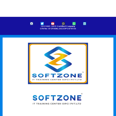
ISO 9001-2015 Certified Company
CIN No: U72900KL2022OPC076153