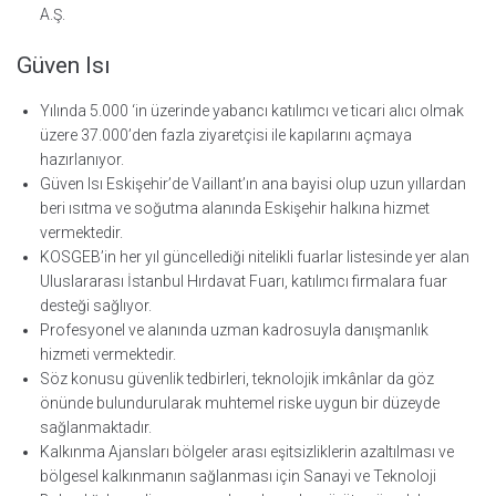
A.Ş.
Güven Isı
Yılında 5.000 ‘in üzerinde yabancı katılımcı ve ticari alıcı olmak
üzere 37.000’den fazla ziyaretçisi ile kapılarını açmaya
hazırlanıyor.
Güven Isı Eskişehir’de Vaillant’ın ana bayisi olup uzun yıllardan
beri ısıtma ve soğutma alanında Eskişehir halkına hizmet
vermektedir.
KOSGEB’in her yıl güncellediği nitelikli fuarlar listesinde yer alan
Uluslararası İstanbul Hırdavat Fuarı, katılımcı firmalara fuar
desteği sağlıyor.
Profesyonel ve alanında uzman kadrosuyla danışmanlık
hizmeti vermektedir.
Söz konusu güvenlik tedbirleri, teknolojik imkânlar da göz
önünde bulundurularak muhtemel riske uygun bir düzeyde
sağlanmaktadır.
Kalkınma Ajansları bölgeler arası eşitsizliklerin azaltılması ve
bölgesel kalkınmanın sağlanması için Sanayi ve Teknoloji