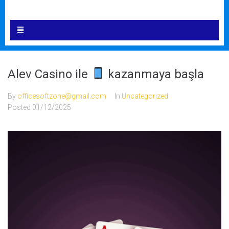
Alev Casino ile
kazanmaya başla
By
officesoftzone@gmail.com
In
Uncategorized
Posted
01/12/2025