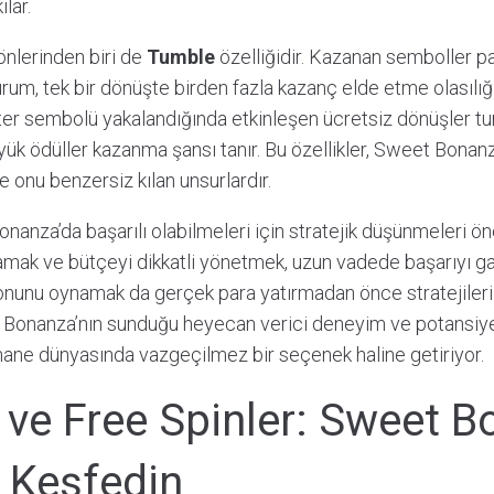
lar.
önlerinden biri de
Tumble
özelliğidir. Kazanan semboller pa
urum, tek bir dönüşte birden fazla kazanç elde etme olasılığını
ter sembolü yakalandığında etkinleşen ücretsiz dönüşler tu
yük ödüller kazanma şansı tanır. Bu özellikler, Sweet Bonanz
e onu benzersiz kılan unsurlardır.
anza’da başarılı olabilmeleri için stratejik düşünmeleri ön
amak ve bütçeyi dikkatli yönetmek, uzun vadede başarıyı gara
unu oynamak da gerçek para yatırmadan önce stratejileri t
 Bonanza’nın sunduğu heyecan verici deneyim ve potansiye
ane dünyasında vazgeçilmez bir seçenek haline getiriyor.
 ve Free Spinler: Sweet 
 Keşfedin