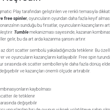
tic Play tarafından geliştirilen ve renkli temasıyla dikkat
e free spinler
, oyuncuların oyundan daha fazla keyif almas
onanza’nın sunduğu bu fırsatlar, oyuncuların kazançlarını art
eştirir.
Tumble
mekanizması sayesinde, kazanan kombinas
er gelir, bu da art arda kazanma şansını artırır.
n az dört scatter sembolü yakaladığınızda tetiklenir. Bu özell
er ve oyuncuların kazançlarını katlayabilir. Free spin turu
tur sırasında ek scatter sembolleriyle daha fazla dönüş elde 
eğişebilir ve kazançları önemli ölçüde artırabilir.
mbinasyonların kaybolması
catter ile tetiklenir
 arasında değişebilir
ici unsurlardan biri de oyunun yüksek volatiliteye sahip olm