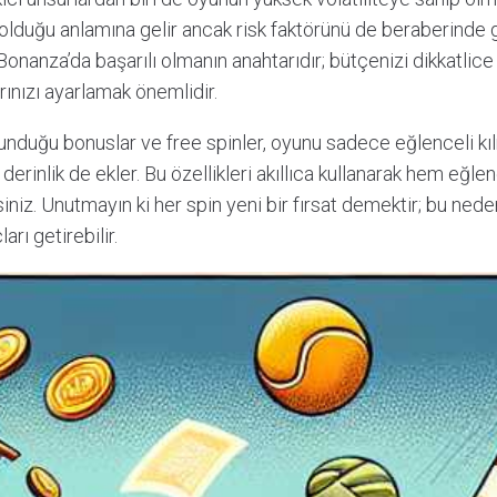
lduğu anlamına gelir ancak risk faktörünü de beraberinde ge
Bonanza’da başarılı olmanın anahtarıdır; bütçenizi dikkatli
ınızı ayarlamak önemlidir.
nduğu bonuslar ve free spinler, oyunu sadece eğlenceli kıl
derinlik de ekler. Bu özellikleri akıllıca kullanarak hem eğle
rsiniz. Unutmayın ki her spin yeni bir fırsat demektir; bu neden
rı getirebilir.