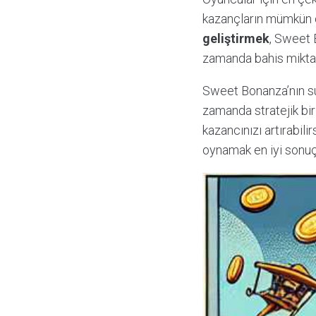
kazançların mümkün o
geliştirmek
, Sweet 
zamanda bahis miktar
Sweet Bonanza’nın su
zamanda stratejik bir 
kazancınızı artırabili
oynamak en iyi sonuçla