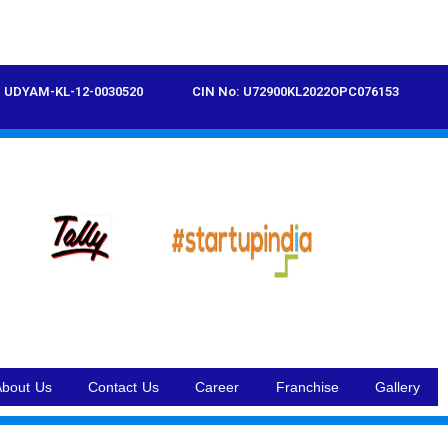
UDYAM-KL-12-0030520
CIN No: U72900KL2022OPC076153
About Us
Contact Us
Career
Franchise
Gallery