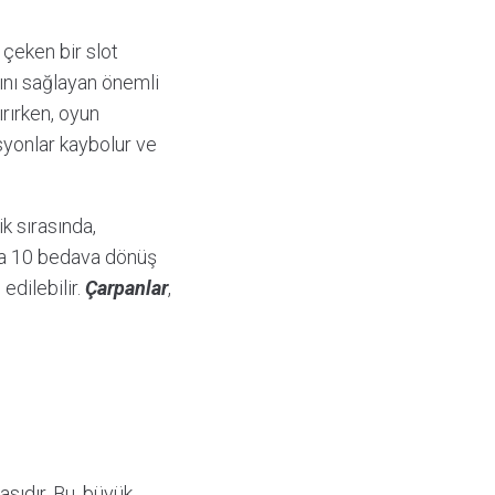
 çeken bir slot
ını sağlayan önemli
ırırken, oyun
yonlar kaybolur ve
ik sırasında,
nda 10 bedava dönüş
edilebilir.
Çarpanlar
,
asıdır. Bu, büyük