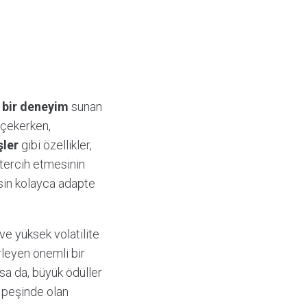
 bir deneyim
sunan
t çekerken,
şler
gibi özellikler,
 tercih etmesinin
esin kolayca adapte
e yüksek volatilite
irleyen önemli bir
sa da, büyük ödüller
 peşinde olan