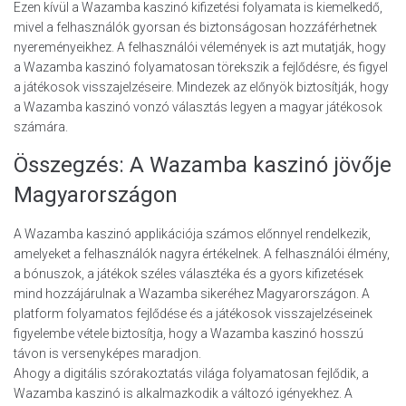
Ezen kívül a Wazamba kaszinó kifizetési folyamata is kiemelkedő,
mivel a felhasználók gyorsan és biztonságosan hozzáférhetnek
nyereményeikhez. A felhasználói vélemények is azt mutatják, hogy
a Wazamba kaszinó folyamatosan törekszik a fejlődésre, és figyel
a játékosok visszajelzéseire. Mindezek az előnyök biztosítják, hogy
a Wazamba kaszinó vonzó választás legyen a magyar játékosok
számára.
Összegzés: A Wazamba kaszinó jövője
Magyarországon
A Wazamba kaszinó applikációja számos előnnyel rendelkezik,
amelyeket a felhasználók nagyra értékelnek. A felhasználói élmény,
a bónuszok, a játékok széles választéka és a gyors kifizetések
mind hozzájárulnak a Wazamba sikeréhez Magyarországon. A
platform folyamatos fejlődése és a játékosok visszajelzéseinek
figyelembe vétele biztosítja, hogy a Wazamba kaszinó hosszú
távon is versenyképes maradjon.
Ahogy a digitális szórakoztatás világa folyamatosan fejlődik, a
Wazamba kaszinó is alkalmazkodik a változó igényekhez. A