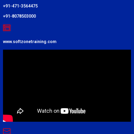
+91-471-3564475
+91-8078503000
www.softzonetraining.com