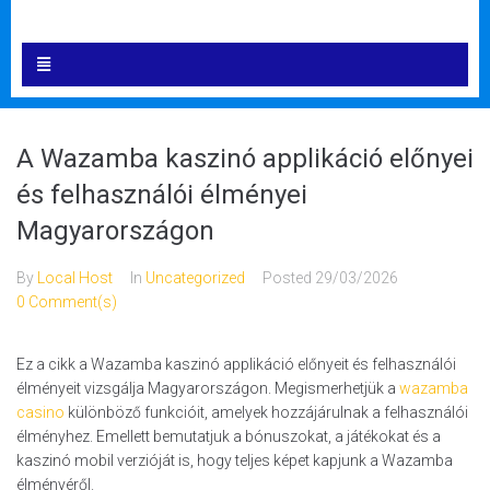
A Wazamba kaszinó applikáció előnyei
és felhasználói élményei
Magyarországon
By
Local Host
In
Uncategorized
Posted
29/03/2026
0 Comment(s)
Ez a cikk a Wazamba kaszinó applikáció előnyeit és felhasználói
élményeit vizsgálja Magyarországon. Megismerhetjük a
wazamba
casino
különböző funkcióit, amelyek hozzájárulnak a felhasználói
élményhez. Emellett bemutatjuk a bónuszokat, a játékokat és a
kaszinó mobil verzióját is, hogy teljes képet kapjunk a Wazamba
élményéről.