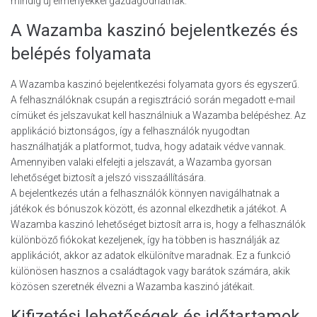
mindig új élményekkel gazdagodhatnak.
A Wazamba kaszinó bejelentkezés és
belépés folyamata
A Wazamba kaszinó bejelentkezési folyamata gyors és egyszerű.
A felhasználóknak csupán a regisztráció során megadott e-mail
címüket és jelszavukat kell használniuk a Wazamba belépéshez. Az
applikáció biztonságos, így a felhasználók nyugodtan
használhatják a platformot, tudva, hogy adataik védve vannak.
Amennyiben valaki elfelejti a jelszavát, a Wazamba gyorsan
lehetőséget biztosít a jelszó visszaállítására.
A bejelentkezés után a felhasználók könnyen navigálhatnak a
játékok és bónuszok között, és azonnal elkezdhetik a játékot. A
Wazamba kaszinó lehetőséget biztosít arra is, hogy a felhasználók
különböző fiókokat kezeljenek, így ha többen is használják az
applikációt, akkor az adatok elkülönítve maradnak. Ez a funkció
különösen hasznos a családtagok vagy barátok számára, akik
közösen szeretnék élvezni a Wazamba kaszinó játékait.
Kifizetési lehetőségek és időtartamok