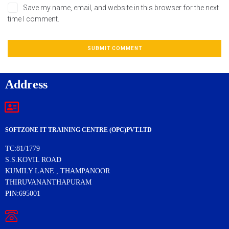
Save my name, email, and website in this browser for the next
time I comment.
Address
SOFTZONE IT TRAINING CENTRE (OPC)PVT.LTD
TC:81/1779
S.S.KOVIL ROAD
KUMILY LANE , THAMPANOOR
THIRUVANANTHAPURAM
PIN:695001