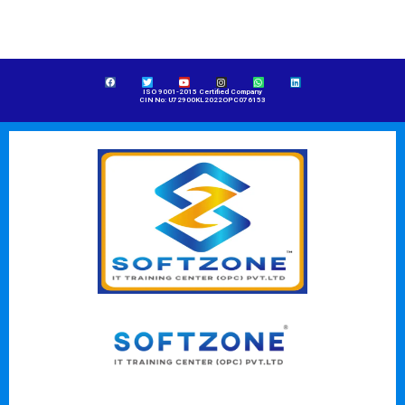
ISO 9001-2015 Certified Company
CIN No: U72900KL2022OPC076153