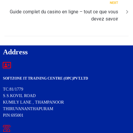
NEXT
Guide complet du casino en ligne – tout ce que vous
devez savoir
Address
SOFTZONE IT TRAINING CENTRE (OPC)PVT.LTD
TC:81/1779
S.S.KOVIL ROAD
KUMILY LANE , THAMPANOOR
THIRUVANANTHAPURAM
PIN:695001