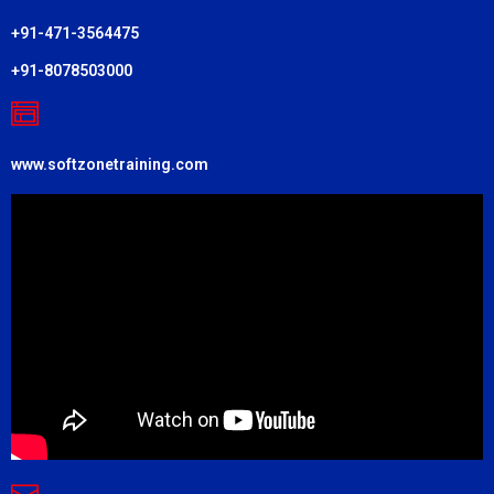
+91-471-3564475
+91-8078503000
www.softzonetraining.com