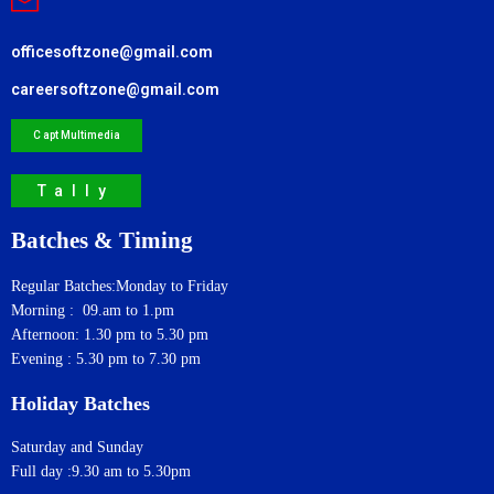
officesoftzone@gmail.com
careersoftzone@gmail.com
C apt Multimedia
Tally
Batches & Timing
Regular Batches:Monday to Friday
Morning : 09.am to 1.pm
Afternoon: 1.30 pm to 5.30 pm
Evening : 5.30 pm to 7.30 pm
Holiday Batches
Saturday and Sunday
Full day :9.30 am to 5.30pm