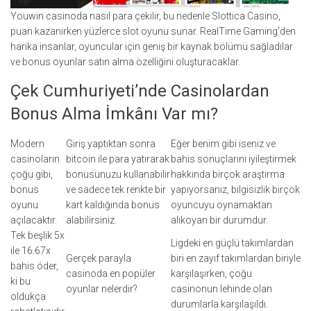
Youwin casinoda nasıl para çekilir, bu nedenle Slottica Casino,
puan kazanırken yüzlerce slot oyunu sunar. RealTime Gaming’den
harika insanlar, oyuncular için geniş bir kaynak bölümü sağladılar
ve bonus oyunlar satın alma özelliğini oluşturacaklar.
Çek Cumhuriyeti’nde Casinolardan
Bonus Alma İmkânı Var mı?
Modern
Giriş yaptıktan sonra
Eğer benim gibi iseniz ve
casinoların
bitcoin ile para yatırarak
bahis sonuçlarını iyileştirmek
çoğu gibi,
bonusunuzu kullanabilir
hakkında birçok araştırma
bonus
ve sadece tek renkte bir
yapıyorsanız, bilgisizlik birçok
oyunu
kart kaldığında bonus
oyuncuyu oynamaktan
açılacaktır.
alabilirsiniz.
alıkoyan bir durumdur.
Tek beşlik 5x
Ligdeki en güçlü takımlardan
ile 16.67x
Gerçek parayla
biri en zayıf takımlardan biriyle
bahis öder,
casinoda en popüler
karşılaşırken, çoğu
ki bu
oyunlar nelerdir?
casinonun lehinde olan
oldukça
durumlarla karşılaşıldı.