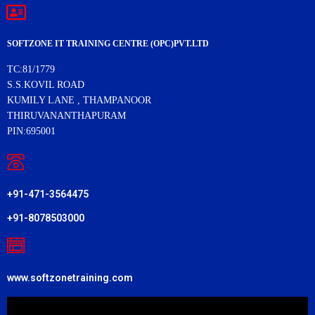
SOFTZONE IT TRAINING CENTRE (OPC)PVT.LTD
TC:81/1779
S.S.KOVIL ROAD
KUMILY LANE , THAMPANOOR
THIRUVANANTHAPURAM
PIN:695001
+91-471-3564475
+91-8078503000
www.softzonetraining.com