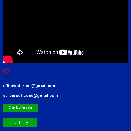
officesoftzone@gmail.com
careersoftzone@gmail.com
C apt Multimedia
Tally