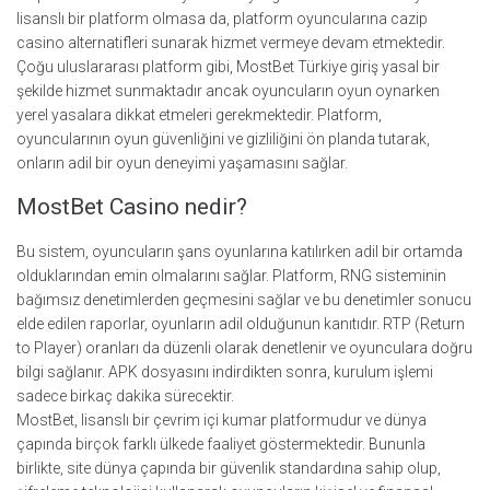
lisanslı bir platform olmasa da, platform oyuncularına cazip
casino alternatifleri sunarak hizmet vermeye devam etmektedir.
Çoğu uluslararası platform gibi, MostBet Türkiye giriş yasal bir
şekilde hizmet sunmaktadır ancak oyuncuların oyun oynarken
yerel yasalara dikkat etmeleri gerekmektedir. Platform,
oyuncularının oyun güvenliğini ve gizliliğini ön planda tutarak,
onların adil bir oyun deneyimi yaşamasını sağlar.
MostBet Casino nedir?
Bu sistem, oyuncuların şans oyunlarına katılırken adil bir ortamda
olduklarından emin olmalarını sağlar. Platform, RNG sisteminin
bağımsız denetimlerden geçmesini sağlar ve bu denetimler sonucu
elde edilen raporlar, oyunların adil olduğunun kanıtıdır. RTP (Return
to Player) oranları da düzenli olarak denetlenir ve oyunculara doğru
bilgi sağlanır. APK dosyasını indirdikten sonra, kurulum işlemi
sadece birkaç dakika sürecektir.
MostBet, lisanslı bir çevrim içi kumar platformudur ve dünya
çapında birçok farklı ülkede faaliyet göstermektedir. Bununla
birlikte, site dünya çapında bir güvenlik standardına sahip olup,