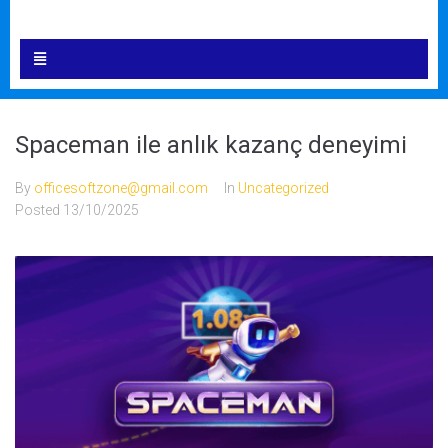
Spaceman ile anlık kazanç deneyimi
By
officesoftzone@gmail.com
In
Uncategorized
Posted
13/10/2025