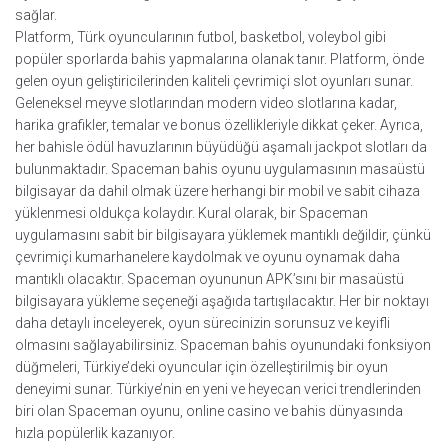
sağlar.
Platform, Türk oyuncularının futbol, basketbol, voleybol gibi
popüler sporlarda bahis yapmalarına olanak tanır. Platform, önde
gelen oyun geliştiricilerinden kaliteli çevrimiçi slot oyunları sunar.
Geleneksel meyve slotlarından modern video slotlarına kadar,
harika grafikler, temalar ve bonus özellikleriyle dikkat çeker. Ayrıca,
her bahisle ödül havuzlarının büyüdüğü aşamalı jackpot slotları da
bulunmaktadır. Spaceman bahis oyunu uygulamasının masaüstü
bilgisayar da dahil olmak üzere herhangi bir mobil ve sabit cihaza
yüklenmesi oldukça kolaydır. Kural olarak, bir Spaceman
uygulamasını sabit bir bilgisayara yüklemek mantıklı değildir, çünkü
çevrimiçi kumarhanelere kaydolmak ve oyunu oynamak daha
mantıklı olacaktır. Spaceman oyununun APK’sını bir masaüstü
bilgisayara yükleme seçeneği aşağıda tartışılacaktır. Her bir noktayı
daha detaylı inceleyerek, oyun sürecinizin sorunsuz ve keyifli
olmasını sağlayabilirsiniz. Spaceman bahis oyunundaki fonksiyon
düğmeleri, Türkiye’deki oyuncular için özelleştirilmiş bir oyun
deneyimi sunar. Türkiye’nin en yeni ve heyecan verici trendlerinden
biri olan Spaceman oyunu, online casino ve bahis dünyasında
hızla popülerlik kazanıyor.