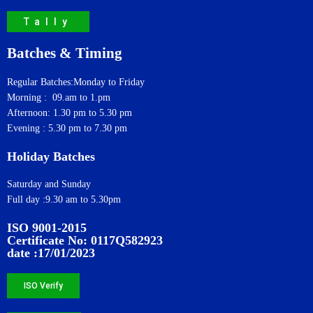
Tally
Batches & Timing
Regular Batches:Monday to Friday
Morning : 09.am to 1.pm
Afternoon: 1.30 pm to 5.30 pm
Evening : 5.30 pm to 7.30 pm
Holiday Batches
Saturday and Sunday
Full day :9.30 am to 5.30pm
ISO 9001-2015
Certificate No: 0117Q582923
date :17/01/2023
ISO Verify