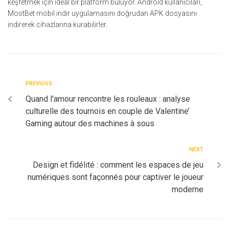
keşfetmek için ideal bir platform buluyor. Android kullanıcıları,
MostBet mobil indir uygulamasını doğrudan APK dosyasını
indirerek cihazlarına kurabilirler.
PREVIOUS
Quand l’amour rencontre les rouleaux : analyse
culturelle des tournois en couple de Valentine’
Gaming autour des machines à sous
NEXT
Design et fidélité : comment les espaces de jeu
numériques sont façonnés pour captiver le joueur
moderne