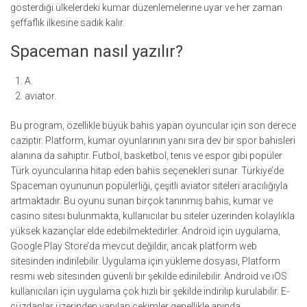
gösterdiği ülkelerdeki kumar düzenlemelerine uyar ve her zaman
şeffaflık ilkesine sadık kalır.
Spaceman nasıl yazılır?
A.
aviator.
Bu program, özellikle büyük bahis yapan oyuncular için son derece
caziptir. Platform, kumar oyunlarının yanı sıra dev bir spor bahisleri
alanına da sahiptir. Futbol, basketbol, tenis ve espor gibi popüler
Türk oyuncularına hitap eden bahis seçenekleri sunar. Türkiye’de
Spaceman oyununun popülerliği, çeşitli aviator siteleri aracılığıyla
artmaktadır. Bu oyunu sunan birçok tanınmış bahis, kumar ve
casino sitesi bulunmakta, kullanıcılar bu siteler üzerinden kolaylıkla
yüksek kazançlar elde edebilmektedirler. Android için uygulama,
Google Play Store’da mevcut değildir, ancak platform web
sitesinden indirilebilir. Uygulama için yükleme dosyası, Platform
resmi web sitesinden güvenli bir şekilde edinilebilir. Android ve iOS
kullanıcıları için uygulama çok hızlı bir şekilde indirilip kurulabilir. E-
cüzdanlar üzerinden yapılan çekimler genellikle anında