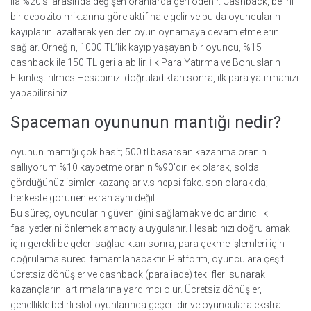
ila %20’si arasında değişen oranlarda geri ödenir. Cashback, belirli
bir depozito miktarına göre aktif hale gelir ve bu da oyuncuların
kayıplarını azaltarak yeniden oyun oynamaya devam etmelerini
sağlar. Örneğin, 1000 TL’lik kayıp yaşayan bir oyuncu, %15
cashback ile 150 TL geri alabilir. İlk Para Yatırma ve Bonusların
EtkinleştirilmesiHesabınızı doğruladıktan sonra, ilk para yatırmanızı
yapabilirsiniz.
Spaceman oyununun mantığı nedir?
oyunun mantığı çok basit; 500 tl basarsan kazanma oranın
sallıyorum %10 kaybetme oranın %90'dır. ek olarak, solda
gördüğünüz isimler-kazançlar v.s hepsi fake. son olarak da;
herkeste görünen ekran aynı değil.
Bu süreç, oyuncuların güvenliğini sağlamak ve dolandırıcılık
faaliyetlerini önlemek amacıyla uygulanır. Hesabınızı doğrulamak
için gerekli belgeleri sağladıktan sonra, para çekme işlemleri için
doğrulama süreci tamamlanacaktır. Platform, oyunculara çeşitli
ücretsiz dönüşler ve cashback (para iade) teklifleri sunarak
kazançlarını artırmalarına yardımcı olur. Ücretsiz dönüşler,
genellikle belirli slot oyunlarında geçerlidir ve oyunculara ekstra