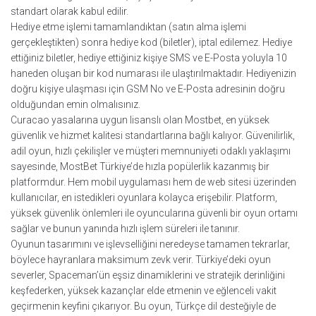
standart olarak kabul edilir.
Hediye etme işlemi tamamlandıktan (satın alma işlemi
gerçekleştikten) sonra hediye kod (biletler), iptal edilemez. Hediye
ettiğiniz biletler, hediye ettiğiniz kişiye SMS ve E-Posta yoluyla 10
haneden oluşan bir kod numarası ile ulaştırılmaktadır. Hediyenizin
doğru kişiye ulaşması için GSM No ve E-Posta adresinin doğru
olduğundan emin olmalısınız.
Curacao yasalarına uygun lisanslı olan Mostbet, en yüksek
güvenlik ve hizmet kalitesi standartlarına bağlı kalıyor. Güvenilirlik,
adil oyun, hızlı çekilişler ve müşteri memnuniyeti odaklı yaklaşımı
sayesinde, MostBet Türkiye’de hızla popülerlik kazanmış bir
platformdur. Hem mobil uygulaması hem de web sitesi üzerinden
kullanıcılar, en istedikleri oyunlara kolayca erişebilir. Platform,
yüksek güvenlik önlemleri ile oyuncularına güvenli bir oyun ortamı
sağlar ve bunun yanında hızlı işlem süreleri ile tanınır.
Oyunun tasarımını ve işlevselliğini neredeyse tamamen tekrarlar,
böylece hayranlara maksimum zevk verir. Türkiye’deki oyun
severler, Spaceman’ün eşsiz dinamiklerini ve stratejik derinliğini
keşfederken, yüksek kazançlar elde etmenin ve eğlenceli vakit
geçirmenin keyfini çıkarıyor. Bu oyun, Türkçe dil desteğiyle de