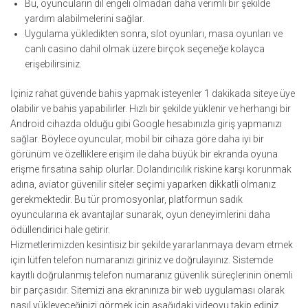
Bu, oyuncuların dil engeli olmadan daha verimli bir şekilde
yardım alabilmelerini sağlar.
Uygulama yükledikten sonra, slot oyunları, masa oyunları ve
canlı casino dahil olmak üzere birçok seçeneğe kolayca
erişebilirsiniz.
İçiniz rahat güvende bahis yapmak isteyenler 1 dakikada siteye üye
olabilir ve bahis yapabilirler. Hızlı bir şekilde yüklenir ve herhangi bir
Android cihazda olduğu gibi Google hesabınızla giriş yapmanızı
sağlar. Böylece oyuncular, mobil bir cihaza göre daha iyi bir
görünüm ve özelliklere erişim ile daha büyük bir ekranda oyuna
erişme fırsatına sahip olurlar. Dolandırıcılık riskine karşı korunmak
adına, aviator güvenilir siteler seçimi yaparken dikkatli olmanız
gerekmektedir. Bu tür promosyonlar, platformun sadık
oyuncularına ek avantajlar sunarak, oyun deneyimlerini daha
ödüllendirici hale getirir.
Hizmetlerimizden kesintisiz bir şekilde yararlanmaya devam etmek
için lütfen telefon numaranızı giriniz ve doğrulayınız. Sistemde
kayıtlı doğrulanmış telefon numaranız güvenlik süreçlerinin önemli
bir parçasıdır. Sitemizi ana ekranınıza bir web uygulaması olarak
nasıl yükleyeceğinizi görmek için aşağıdaki videoyu takip ediniz.