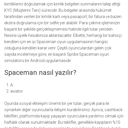
kimliklerini doğrulamak için kimlik belgeleri sunmalarını talep ettiği
KYC (Müşterini Tanı) sürecidir. Bu belgeler arasında hükümet
tarafından verilen bir kimlik kartı veya pasaport, bir fatura ve bazen
ekstra doğrulama için bir selfie yer alabilir. Para çekme işleminizin
başarılı bir şekilde gerçekleşmemesi halinde ilgili tutar yeniden
Nesine üyelik hesabınıza aktarılacaktır. Elbette, herhangi bir bahisçi
kendileri için en iyi Spaceman oyun uygulamasının hangisi
olduğuna kendileri karar verir. Çeşitli oyunculardan gelen çok
sayıda incelemeye göre, en başarılı Spribe Spaceman oyun
simülatörü bir Android uygulamasıdır.
Spaceman nasıl yazılır?
A.
aviator.
Oyunda sosyal etkileşim önemli bir yer tutar; gerçek para ile
oynarken diğer oyuncularla iletişim kurabilirsiniz. Ayrıca, cashback
teklifleri, platformda kayıp yaşayan oyunculara yardımcı olmak için
haftalık olarak sunulmaktadır. Bu teklifler, genellikle kayıpların %10