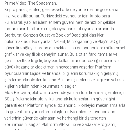
Prime Video: The Spaceman.
Kripto para işlemleri, geleneksel ödeme yöntemlerine göre daha
hızlı ve gizlilik sunar. Türkiye’deki oyuncular için, kripto para
kullanarak yapılan işlemler hem güvenli hem de hızlı bir şekilde
tamamlanır. Platform en çok oynanan slot oyunları arasında
Starburst, Gonzo’s Quest ve Book of Dead gibi klasikler
bulunmaktadır. Bu oyunlar, NetEnt, Microgaming ve Play’n GO gibi
güvenilir sağlayıcılardan gelmektedir, bu da oyunculara mükemmel
grafikler ve keyifli bir deneyim sunar. Bu slotlar, farklı temalar ve
çeşitli özelliklerle gelir, böylece kullanıcılar sonsuz eğlencenin ve
büyük kazançlar elde etmenin heyecanını yaşarlar. Platform,
oyuncularının kişisel ve finansal bilgilerini korumak için gelişmiş
şifreleme teknolojileri kullanır. Bu, tüm işlemlerin ve bilgilerin yetkisiz
kişilerin erişiminden korunmasını sağlar.
MostBet oyna, platformu üzerinde yapılan tüm finansal işlemler için
SSL şifreleme teknolojisi kullanarak kullanıcılarının güvenliğini
garanti eder. Platform ayrıca, dolandırıcılık önleyici mekanizmalarla
da güvenli bir oyun ortamı oluşturur. Bu önlemler, oyuncuların
verilerinin güvende kalmasını ve herhangi bir dış tehditten
korunmasını sağlar. Platform VIP Kulüp ve Sadakat Programı,