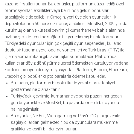
kazanç fırsatları sunar. Bu dönüşler, platformun düzenlediği özel
promosyonlar, etkinlikler veya belirli hoş geldin bonusları
aracılığıyla elde edilebilir. Örneğin, yeni üye olan oyuncular, ilk
depozitolarında 50 ücretsiz dönüş alabilirler. MostBet, 2009 yılında
kurulmuş olan ve küresel çevrimiçi kumarhane ve bahis alanında
hızlı bir şekilde kendine sağlam bir yer edinmiş bir platformdur.
Türkiye’deki oyuncular için çok çeşitli oyun seçenekleri, kullanıcı
dostu bir tasarım, yerel ödeme yöntemleri ve Türk Lirası (TRY) ile
işlem yapma imkanı gibi avantajlar sunmaktadır. Platformda
kullanıcılar döviz dönüştürme ücreti ödemekten kurtuluyor ve daha
konforlu bir oyun deneyimi yaşıyorlar. Platform, Bitcoin, Ethereum,
Litecoin gibi popüler kripto paralarla ödeme kabul eder.
Bu lisans, platformun birçok ülkede yasal olarak faaliyet
göstermesine olanak tanır.
Türkiye’deki çevrimiçi kumarhane ve bahis pazarı, her geçen
gün büyümekte ve MostBet, bu pazarda önemli bir oyuncu
haline gelmiştir.
Bu oyunlar, NetEnt, Microgaming ve Play’n GO gibi güvenilir
sağlayıcılardan gelmektedir, bu da oyunculara mükemmel
grafikler ve keyifli bir deneyim sunar.