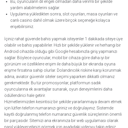
Bu, oyuncuların dil engeli olmadan daha verimli bir şekilde
yardım alabilmelerini sağlar.
Uygulama yükledikten sonra, slot oyunları, masa oyunları ve
canlı casino dahil olmak üzere birçok seçeneğe kolayca
erişebilirsiniz.
İçiniz rahat güvende bahis yapmak isteyenler 1 dakikada siteye üye
olabilir ve bahis yapabilirler. Hızlı bir şekilde yüklenir ve herhangi bir
Android cihazda olduğu gibi Google hesabınızla giriş yapmanızı
sağlar. Böylece oyuncular, mobil bir cihaza göre daha iyi bir
görünüm ve özelliklere erişim ile daha büyük bir ekranda oyuna
erişme fırsatına sahip olurlar. Dolandırıcılık riskine karşı korunmak
adına, aviator güvenilir siteler seçimi yaparken dikkatli olmanız
gerekmektedir. Bu tür promosyonlar, platformun sadık
oyuncularına ek avantajlar sunarak, oyun deneyimlerini daha
ödüllendirici hale getirir.
Hizmetlerimizden kesintisiz bir şekilde yararlanmaya devam etmek
için lütfen telefon numaranızı giriniz ve doğrulayınız. Sistemde
kayıtlı doğrulanmış telefon numaranız güvenlik süreçlerinin önemli
bir parçasıdır. Sitemizi ana ekranınıza bir web uygulaması olarak
nasıl yükleyeceğinizi görmek için aşağıdaki videoyu takip ediniz.