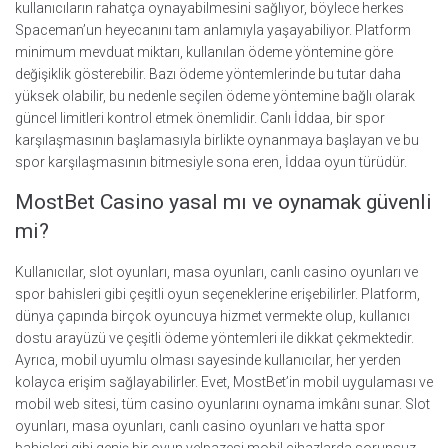
kullanıcıların rahatça oynayabilmesini sağlıyor, böylece herkes
Spaceman’un heyecanını tam anlamıyla yaşayabiliyor. Platform
minimum mevduat miktarı, kullanılan ödeme yöntemine göre
değişiklik gösterebilir. Bazı ödeme yöntemlerinde bu tutar daha
yüksek olabilir, bu nedenle seçilen ödeme yöntemine bağlı olarak
güncel limitleri kontrol etmek önemlidir. Canlı İddaa, bir spor
karşılaşmasının başlamasıyla birlikte oynanmaya başlayan ve bu
spor karşılaşmasının bitmesiyle sona eren, İddaa oyun türüdür.
MostBet Casino yasal mı ve oynamak güvenli
mi?
Kullanıcılar, slot oyunları, masa oyunları, canlı casino oyunları ve
spor bahisleri gibi çeşitli oyun seçeneklerine erişebilirler. Platform,
dünya çapında birçok oyuncuya hizmet vermekte olup, kullanıcı
dostu arayüzü ve çeşitli ödeme yöntemleri ile dikkat çekmektedir.
Ayrıca, mobil uyumlu olması sayesinde kullanıcılar, her yerden
kolayca erişim sağlayabilirler. Evet, MostBet’in mobil uygulaması ve
mobil web sitesi, tüm casino oyunlarını oynama imkânı sunar. Slot
oyunları, masa oyunları, canlı casino oyunları ve hatta spor
bahisleri gibi geniş bir oyun yelpazesi mobil cihazlarda sorunsuz