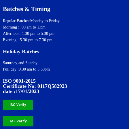
Batches & Timing
Regular Batches:Monday to Friday
Morning : 09.am to 1.pm
Afternoon: 1.30 pm to 5.30 pm
Evening : 5.30 pm to 7.30 pm
Holiday Batches
Saturday and Sunday
Full day :9.30 am to 5.30pm
ISO 9001-2015
Certificate No: 0117Q582923
date :17/01/2023
ISO Verify
IAF Verify