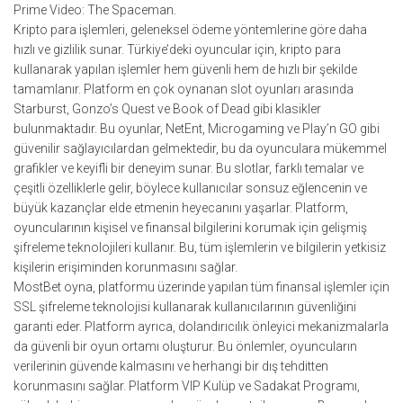
Prime Video: The Spaceman.
Kripto para işlemleri, geleneksel ödeme yöntemlerine göre daha
hızlı ve gizlilik sunar. Türkiye’deki oyuncular için, kripto para
kullanarak yapılan işlemler hem güvenli hem de hızlı bir şekilde
tamamlanır. Platform en çok oynanan slot oyunları arasında
Starburst, Gonzo’s Quest ve Book of Dead gibi klasikler
bulunmaktadır. Bu oyunlar, NetEnt, Microgaming ve Play’n GO gibi
güvenilir sağlayıcılardan gelmektedir, bu da oyunculara mükemmel
grafikler ve keyifli bir deneyim sunar. Bu slotlar, farklı temalar ve
çeşitli özelliklerle gelir, böylece kullanıcılar sonsuz eğlencenin ve
büyük kazançlar elde etmenin heyecanını yaşarlar. Platform,
oyuncularının kişisel ve finansal bilgilerini korumak için gelişmiş
şifreleme teknolojileri kullanır. Bu, tüm işlemlerin ve bilgilerin yetkisiz
kişilerin erişiminden korunmasını sağlar.
MostBet oyna, platformu üzerinde yapılan tüm finansal işlemler için
SSL şifreleme teknolojisi kullanarak kullanıcılarının güvenliğini
garanti eder. Platform ayrıca, dolandırıcılık önleyici mekanizmalarla
da güvenli bir oyun ortamı oluşturur. Bu önlemler, oyuncuların
verilerinin güvende kalmasını ve herhangi bir dış tehditten
korunmasını sağlar. Platform VIP Kulüp ve Sadakat Programı,