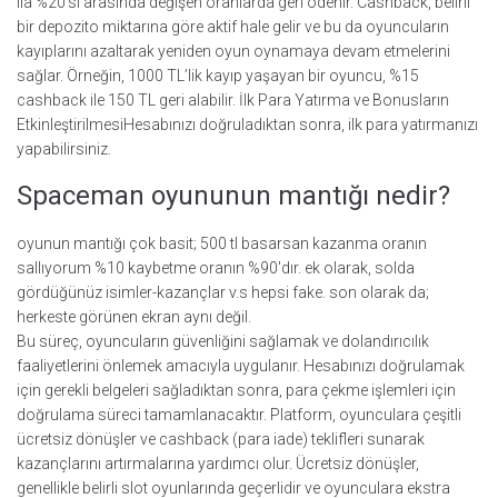
ila %20’si arasında değişen oranlarda geri ödenir. Cashback, belirli
bir depozito miktarına göre aktif hale gelir ve bu da oyuncuların
kayıplarını azaltarak yeniden oyun oynamaya devam etmelerini
sağlar. Örneğin, 1000 TL’lik kayıp yaşayan bir oyuncu, %15
cashback ile 150 TL geri alabilir. İlk Para Yatırma ve Bonusların
EtkinleştirilmesiHesabınızı doğruladıktan sonra, ilk para yatırmanızı
yapabilirsiniz.
Spaceman oyununun mantığı nedir?
oyunun mantığı çok basit; 500 tl basarsan kazanma oranın
sallıyorum %10 kaybetme oranın %90'dır. ek olarak, solda
gördüğünüz isimler-kazançlar v.s hepsi fake. son olarak da;
herkeste görünen ekran aynı değil.
Bu süreç, oyuncuların güvenliğini sağlamak ve dolandırıcılık
faaliyetlerini önlemek amacıyla uygulanır. Hesabınızı doğrulamak
için gerekli belgeleri sağladıktan sonra, para çekme işlemleri için
doğrulama süreci tamamlanacaktır. Platform, oyunculara çeşitli
ücretsiz dönüşler ve cashback (para iade) teklifleri sunarak
kazançlarını artırmalarına yardımcı olur. Ücretsiz dönüşler,
genellikle belirli slot oyunlarında geçerlidir ve oyunculara ekstra