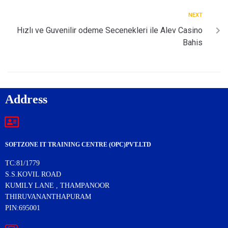
NEXT
Hızlı ve Guvenilir odeme Secenekleri ile Alev Casino
Bahis
Address
SOFTZONE IT TRAINING CENTRE (OPC)PVT.LTD
TC:81/1779
S.S.KOVIL ROAD
KUMILY LANE , THAMPANOOR
THIRUVANANTHAPURAM
PIN:695001