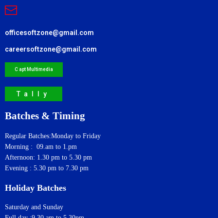
officesoftzone@gmail.com
careersoftzone@gmail.com
C apt Multimedia
Tally
Batches & Timing
Regular Batches:Monday to Friday
Morning : 09.am to 1.pm
Afternoon: 1.30 pm to 5.30 pm
Evening : 5.30 pm to 7.30 pm
Holiday Batches
Saturday and Sunday
Full day :9.30 am to 5.30pm