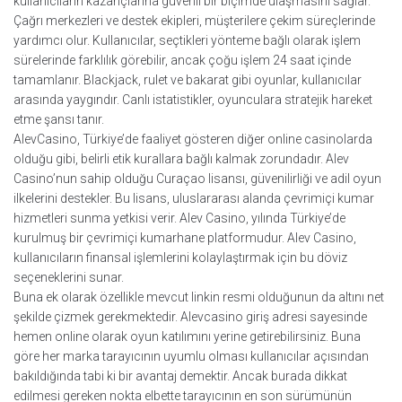
kullanıcıların kazançlarına güvenli bir biçimde ulaşmasını sağlar.
Çağrı merkezleri ve destek ekipleri, müşterilere çekim süreçlerinde
yardımcı olur. Kullanıcılar, seçtikleri yönteme bağlı olarak işlem
sürelerinde farklılık görebilir, ancak çoğu işlem 24 saat içinde
tamamlanır. Blackjack, rulet ve bakarat gibi oyunlar, kullanıcılar
arasında yaygındır. Canlı istatistikler, oyunculara stratejik hareket
etme şansı tanır.
AlevCasino, Türkiye’de faaliyet gösteren diğer online casinolarda
olduğu gibi, belirli etik kurallara bağlı kalmak zorundadır. Alev
Casino’nun sahip olduğu Curaçao lisansı, güvenilirliği ve adil oyun
ilkelerini destekler. Bu lisans, uluslararası alanda çevrimiçi kumar
hizmetleri sunma yetkisi verir. Alev Casino, yılında Türkiye’de
kurulmuş bir çevrimiçi kumarhane platformudur. Alev Casino,
kullanıcıların finansal işlemlerini kolaylaştırmak için bu döviz
seçeneklerini sunar.
Buna ek olarak özellikle mevcut linkin resmi olduğunun da altını net
şekilde çizmek gerekmektedir. Alevcasino giriş adresi sayesinde
hemen online olarak oyun katılımını yerine getirebilirsiniz. Buna
göre her marka tarayıcının uyumlu olması kullanıcılar açısından
bakıldığında tabi ki bir avantaj demektir. Ancak burada dikkat
edilmesi gereken nokta elbette tarayıcının en son sürümünün