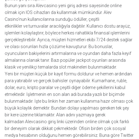
Bunun yanı sıra Alevcasino yeni giriş adresi sayesinde online
olmak için IOS cihazları da kullanmak mümkündür. Alev
Casino’nun kullanıcılarına sunduğu ödüller, çeşitli
etkinlikler ve turnuvalar aracılığıyla dağıtılır. Kullanıcı dostu arayüz,
işlemleri kolaylaştırır, böylece herkes rahatlıkla finansal işlemlerini
gerçekleştirebilir. Ayrıca, müşteri hizmetleri ekibi 7/24 destek sağlar
ve olası sorunları hızla çözüme kavuşturur. Bu bonuslar,
oyuncuların bakiyelerini artırmalarına ve oyundan daha fazla keyif
almalarına olanak tanır. Bazı popüler jackpot oyunları arasında
klasik ve yenilikçi temalarda slot makineleri bulunmaktadır.
Yeni bir müşteri küçük bir kayıt formu doldurur ve hemen ardından
para yatırabilir ve gerçek bahisler oynayabilir. Kumarhane, ruble,
dolar, euro, kripto paralar ve çeşitli diğer ödeme şekillerini kabul
etmektedir. İşletmenin en son alan adı burada yazılı bir biçimde
bulunmaktadır. İşte bu linkin her zaman kullanıma hazır olması çok
büyük kolaylık demektir. Bundan dolayı yapılması gereken tek şey
bir kere üzerine tıklamaktır. Alan adını yazmaya gerek
kalmadan Alevcasino giriş linki üzerinden online olmak çok farklı
bir deneyim olarak dikkat çekmektedir. Ofisin birden çok sosyal
medya hesabının olduğunu hemen görebilirsiniz. Buna göre Twitter