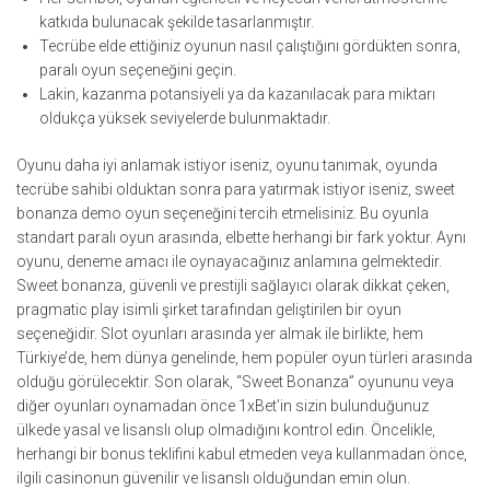
katkıda bulunacak şekilde tasarlanmıştır.
Tecrübe elde ettiğiniz oyunun nasıl çalıştığını gördükten sonra,
paralı oyun seçeneğini geçin.
Lakin, kazanma potansiyeli ya da kazanılacak para miktarı
oldukça yüksek seviyelerde bulunmaktadır.
Oyunu daha iyi anlamak istiyor iseniz, oyunu tanımak, oyunda
tecrübe sahibi olduktan sonra para yatırmak istiyor iseniz, sweet
bonanza demo oyun seçeneğini tercih etmelisiniz. Bu oyunla
standart paralı oyun arasında, elbette herhangi bir fark yoktur. Aynı
oyunu, deneme amacı ile oynayacağınız anlamına gelmektedir.
Sweet bonanza, güvenli ve prestijli sağlayıcı olarak dikkat çeken,
pragmatic play isimli şirket tarafından geliştirilen bir oyun
seçeneğidir. Slot oyunları arasında yer almak ile birlikte, hem
Türkiye’de, hem dünya genelinde, hem popüler oyun türleri arasında
olduğu görülecektir. Son olarak, “Sweet Bonanza” oyununu veya
diğer oyunları oynamadan önce 1xBet’in sizin bulunduğunuz
ülkede yasal ve lisanslı olup olmadığını kontrol edin. Öncelikle,
herhangi bir bonus teklifini kabul etmeden veya kullanmadan önce,
ilgili casinonun güvenilir ve lisanslı olduğundan emin olun.