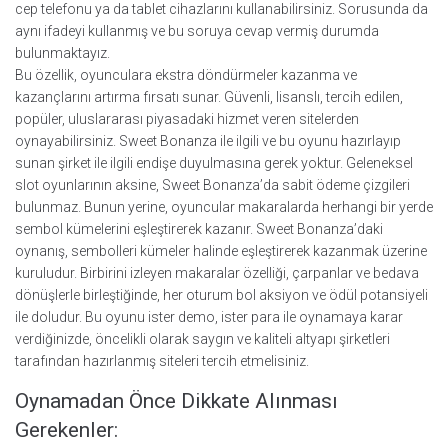
cep telefonu ya da tablet cihazlarını kullanabilirsiniz. Sorusunda da
aynı ifadeyi kullanmış ve bu soruya cevap vermiş durumda
bulunmaktayız.
Bu özellik, oyunculara ekstra döndürmeler kazanma ve
kazançlarını artırma fırsatı sunar. Güvenli, lisanslı, tercih edilen,
popüler, uluslararası piyasadaki hizmet veren sitelerden
oynayabilirsiniz. Sweet Bonanza ile ilgili ve bu oyunu hazırlayıp
sunan şirket ile ilgili endişe duyulmasına gerek yoktur. Geleneksel
slot oyunlarının aksine, Sweet Bonanza’da sabit ödeme çizgileri
bulunmaz. Bunun yerine, oyuncular makaralarda herhangi bir yerde
sembol kümelerini eşleştirerek kazanır. Sweet Bonanza’daki
oynanış, sembolleri kümeler halinde eşleştirerek kazanmak üzerine
kuruludur. Birbirini izleyen makaralar özelliği, çarpanlar ve bedava
dönüşlerle birleştiğinde, her oturum bol aksiyon ve ödül potansiyeli
ile doludur. Bu oyunu ister demo, ister para ile oynamaya karar
verdiğinizde, öncelikli olarak saygın ve kaliteli altyapı şirketleri
tarafından hazırlanmış siteleri tercih etmelisiniz.
Oynamadan Önce Dikkate Alınması
Gerekenler: