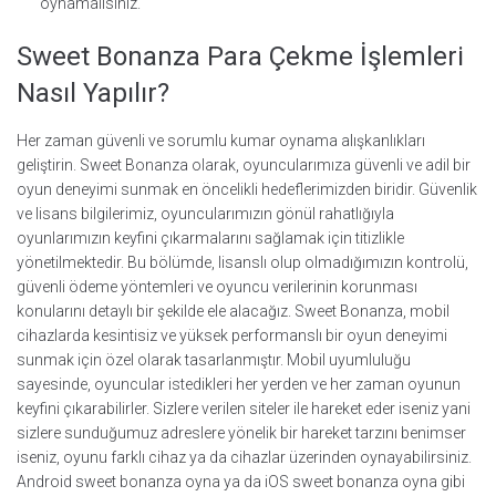
oynamalısınız.
Sweet Bonanza Para Çekme İşlemleri
Nasıl Yapılır?
Her zaman güvenli ve sorumlu kumar oynama alışkanlıkları
geliştirin. Sweet Bonanza olarak, oyuncularımıza güvenli ve adil bir
oyun deneyimi sunmak en öncelikli hedeflerimizden biridir. Güvenlik
ve lisans bilgilerimiz, oyuncularımızın gönül rahatlığıyla
oyunlarımızın keyfini çıkarmalarını sağlamak için titizlikle
yönetilmektedir. Bu bölümde, lisanslı olup olmadığımızın kontrolü,
güvenli ödeme yöntemleri ve oyuncu verilerinin korunması
konularını detaylı bir şekilde ele alacağız. Sweet Bonanza, mobil
cihazlarda kesintisiz ve yüksek performanslı bir oyun deneyimi
sunmak için özel olarak tasarlanmıştır. Mobil uyumluluğu
sayesinde, oyuncular istedikleri her yerden ve her zaman oyunun
keyfini çıkarabilirler. Sizlere verilen siteler ile hareket eder iseniz yani
sizlere sunduğumuz adreslere yönelik bir hareket tarzını benimser
iseniz, oyunu farklı cihaz ya da cihazlar üzerinden oynayabilirsiniz.
Android sweet bonanza oyna ya da iOS sweet bonanza oyna gibi