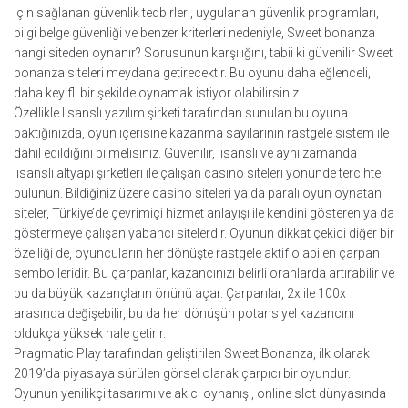
için sağlanan güvenlik tedbirleri, uygulanan güvenlik programları,
bilgi belge güvenliği ve benzer kriterleri nedeniyle, Sweet bonanza
hangi siteden oynanır? Sorusunun karşılığını, tabii ki güvenilir Sweet
bonanza siteleri meydana getirecektir. Bu oyunu daha eğlenceli,
daha keyifli bir şekilde oynamak istiyor olabilirsiniz.
Özellikle lisanslı yazılım şirketi tarafından sunulan bu oyuna
baktığınızda, oyun içerisine kazanma sayılarının rastgele sistem ile
dahil edildiğini bilmelisiniz. Güvenilir, lisanslı ve aynı zamanda
lisanslı altyapı şirketleri ile çalışan casino siteleri yönünde tercihte
bulunun. Bildiğiniz üzere casino siteleri ya da paralı oyun oynatan
siteler, Türkiye’de çevrimiçi hizmet anlayışı ile kendini gösteren ya da
göstermeye çalışan yabancı sitelerdir. Oyunun dikkat çekici diğer bir
özelliği de, oyuncuların her dönüşte rastgele aktif olabilen çarpan
sembolleridir. Bu çarpanlar, kazancınızı belirli oranlarda artırabilir ve
bu da büyük kazançların önünü açar. Çarpanlar, 2x ile 100x
arasında değişebilir, bu da her dönüşün potansiyel kazancını
oldukça yüksek hale getirir.
Pragmatic Play tarafından geliştirilen Sweet Bonanza, ilk olarak
2019’da piyasaya sürülen görsel olarak çarpıcı bir oyundur.
Oyunun yenilikçi tasarımı ve akıcı oynanışı, online slot dünyasında