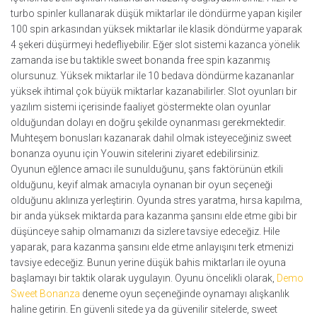
turbo spinler kullanarak düşük miktarlar ile döndürme yapan kişiler
100 spin arkasından yüksek miktarlar ile klasik döndürme yaparak
4 şekeri düşürmeyi hedefliyebilir. Eğer slot sistemi kazanca yönelik
zamanda ise bu taktikle sweet bonanda free spin kazanmış
olursunuz. Yüksek miktarlar ile 10 bedava döndürme kazananlar
yüksek ihtimal çok büyük miktarlar kazanabilirler. Slot oyunları bir
yazılım sistemi içerisinde faaliyet göstermekte olan oyunlar
olduğundan dolayı en doğru şekilde oynanması gerekmektedir.
Muhteşem bonusları kazanarak dahil olmak isteyeceğiniz sweet
bonanza oyunu için Youwin sitelerini ziyaret edebilirsiniz.
Oyunun eğlence amacı ile sunulduğunu, şans faktörünün etkili
olduğunu, keyif almak amacıyla oynanan bir oyun seçeneği
olduğunu aklınıza yerleştirin. Oyunda stres yaratma, hırsa kapılma,
bir anda yüksek miktarda para kazanma şansını elde etme gibi bir
düşünceye sahip olmamanızı da sizlere tavsiye edeceğiz. Hile
yaparak, para kazanma şansını elde etme anlayışını terk etmenizi
tavsiye edeceğiz. Bunun yerine düşük bahis miktarları ile oyuna
başlamayı bir taktik olarak uygulayın. Oyunu öncelikli olarak,
Demo
Sweet Bonanza
deneme oyun seçeneğinde oynamayı alışkanlık
haline getirin. En güvenli sitede ya da güvenilir sitelerde, sweet