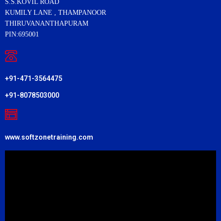
S.S.KOVIL ROAD
KUMILY LANE , THAMPANOOR
THIRUVANANTHAPURAM
PIN:695001
+91-471-3564475
+91-8078503000
www.softzonetraining.com