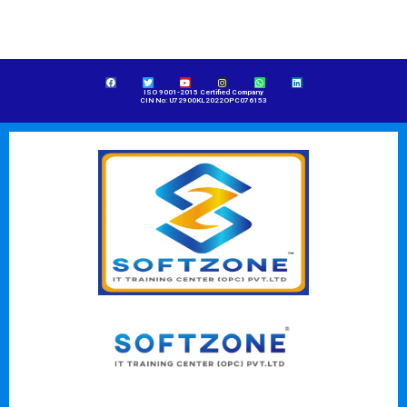
ISO 9001-2015 Certified Company
CIN No: U72900KL2022OPC076153