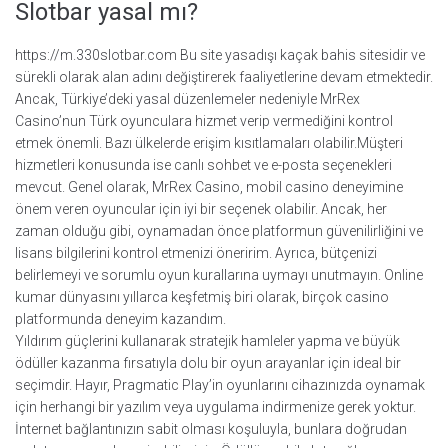
Slotbar yasal mı?
https://m.330slotbar.com Bu site yasadışı kaçak bahis sitesidir ve
sürekli olarak alan adını değiştirerek faaliyetlerine devam etmektedir.
Ancak, Türkiye’deki yasal düzenlemeler nedeniyle MrRex
Casino’nun Türk oyunculara hizmet verip vermediğini kontrol
etmek önemli. Bazı ülkelerde erişim kısıtlamaları olabilir.Müşteri
hizmetleri konusunda ise canlı sohbet ve e-posta seçenekleri
mevcut. Genel olarak, MrRex Casino, mobil casino deneyimine
önem veren oyuncular için iyi bir seçenek olabilir. Ancak, her
zaman olduğu gibi, oynamadan önce platformun güvenilirliğini ve
lisans bilgilerini kontrol etmenizi öneririm. Ayrıca, bütçenizi
belirlemeyi ve sorumlu oyun kurallarına uymayı unutmayın. Online
kumar dünyasını yıllarca keşfetmiş biri olarak, birçok casino
platformunda deneyim kazandım.
Yıldırım güçlerini kullanarak stratejik hamleler yapma ve büyük
ödüller kazanma fırsatıyla dolu bir oyun arayanlar için ideal bir
seçimdir. Hayır, Pragmatic Play’in oyunlarını cihazınızda oynamak
için herhangi bir yazılım veya uygulama indirmenize gerek yoktur.
İnternet bağlantınızın sabit olması koşuluyla, bunlara doğrudan