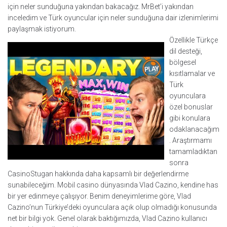
için neler sunduğuna yakından bakacağız. MrBet’i yakından
inceledim ve Türk oyuncular için neler sunduğuna dair izlenimlerimi
paylaşmak istiyorum.
Özellikle Türkçe
dil desteği,
bölgesel
kısıtlamalar ve
Türk
oyunculara
özel bonuslar
gibi konulara
odaklanacağım
. Araştırmamı
tamamladıktan
sonra
CasinoStugan hakkında daha kapsamlı bir değerlendirme
sunabileceğim. Mobil casino dünyasında Vlad Cazino, kendine has
bir yer edinmeye çalışıyor. Benim deneyimlerime göre, Vlad
Cazino’nun Türkiye’deki oyunculara açık olup olmadığı konusunda
net bir bilgi yok. Genel olarak baktığımızda, Vlad Cazino kullanıcı