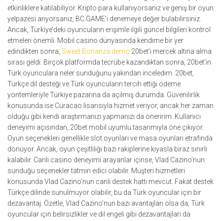
etkinliklere katılabiliyor. Kripto para kullanıyorsanız ve geniş bir oyun
yelpazesi arıyorsanız, BC.GAME’i denemeye değer bulabilirsiniz.
Ancak, Türkiye’deki oyuncuların erişimle ilgili güncel bilgileri kontrol
etmeleri önemli. Mobil casino dünyasında kendime bir yer
edindikten sonra,
Sweet Bonanza demo
20bet’i mercek altına alma
sırası geldi. Birçok platformda tecrübe kazandıktan sonra, 20bet’in
Türk oyunculara neler sunduğunu yakından inceledim. 20bet,
Türkçe dil desteği ve Türk oyuncuların tercih ettiği ödeme
yöntemleriyle Türkiye pazarına da açılmış durumda. Güvenilirlik
konusunda ise Curacao lisansıyla hizmet veriyor, ancak her zaman
olduğu gibi kendi araştırmanızı yapmanızı da öneririm. Kullanıcı
deneyimi açısından, 20bet mobil uyumlu tasarımıyla öne çıkıyor.
Oyun seçenekleri genellikle slot oyunları ve masa oyunları etrafında
dönüyor. Ancak, oyun çeşitliliği bazı rakiplerine kıyasla biraz sınırlı
kalabilir. Canlı casino deneyimi arayanlar içinse, Vlad Cazino’nun
sunduğu seçenekler tatmin edici olabilir. Müşteri hizmetleri
konusunda Vlad Cazino’nun canlı destek hattı mevcut. Fakat destek
Türkçe dilinde sunulmuyor olabilir, bu da Türk oyuncular için bir
dezavantaj. Özetle, Vlad Cazino’nun bazı avantajları olsa da, Türk
oyuncular için belirsizlikler ve dil engeli gibi dezavantajları da