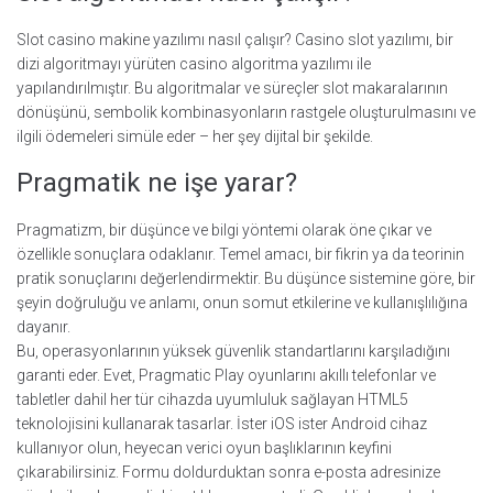
Slot casino makine yazılımı nasıl çalışır? Casino slot yazılımı, bir
dizi algoritmayı yürüten casino algoritma yazılımı ile
yapılandırılmıştır. Bu algoritmalar ve süreçler slot makaralarının
dönüşünü, sembolik kombinasyonların rastgele oluşturulmasını ve
ilgili ödemeleri simüle eder – her şey dijital bir şekilde.
Pragmatik ne işe yarar?
Pragmatizm, bir düşünce ve bilgi yöntemi olarak öne çıkar ve
özellikle sonuçlara odaklanır. Temel amacı, bir fikrin ya da teorinin
pratik sonuçlarını değerlendirmektir. Bu düşünce sistemine göre, bir
şeyin doğruluğu ve anlamı, onun somut etkilerine ve kullanışlılığına
dayanır.
Bu, operasyonlarının yüksek güvenlik standartlarını karşıladığını
garanti eder. Evet, Pragmatic Play oyunlarını akıllı telefonlar ve
tabletler dahil her tür cihazda uyumluluk sağlayan HTML5
teknolojisini kullanarak tasarlar. İster iOS ister Android cihaz
kullanıyor olun, heyecan verici oyun başlıklarının keyfini
çıkarabilirsiniz. Formu doldurduktan sonra e-posta adresinize