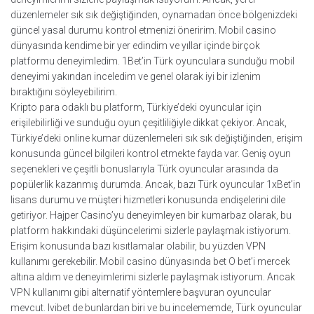
düzenlemeler sık sık değiştiğinden, oynamadan önce bölgenizdeki
güncel yasal durumu kontrol etmenizi öneririm. Mobil casino
dünyasında kendime bir yer edindim ve yıllar içinde birçok
platformu deneyimledim. 1Bet’in Türk oyunculara sunduğu mobil
deneyimi yakından inceledim ve genel olarak iyi bir izlenim
bıraktığını söyleyebilirim.
Kripto para odaklı bu platform, Türkiye’deki oyuncular için
erişilebilirliği ve sunduğu oyun çeşitliliğiyle dikkat çekiyor. Ancak,
Türkiye’deki online kumar düzenlemeleri sık sık değiştiğinden, erişim
konusunda güncel bilgileri kontrol etmekte fayda var. Geniş oyun
seçenekleri ve çeşitli bonuslarıyla Türk oyuncular arasında da
popülerlik kazanmış durumda. Ancak, bazı Türk oyuncular 1xBet’in
lisans durumu ve müşteri hizmetleri konusunda endişelerini dile
getiriyor. Hajper Casino’yu deneyimleyen bir kumarbaz olarak, bu
platform hakkındaki düşüncelerimi sizlerle paylaşmak istiyorum.
Erişim konusunda bazı kısıtlamalar olabilir, bu yüzden VPN
kullanımı gerekebilir. Mobil casino dünyasında bet O bet’i mercek
altına aldım ve deneyimlerimi sizlerle paylaşmak istiyorum. Ancak
VPN kullanımı gibi alternatif yöntemlere başvuran oyuncular
mevcut. Ivibet de bunlardan biri ve bu incelememde, Türk oyuncular