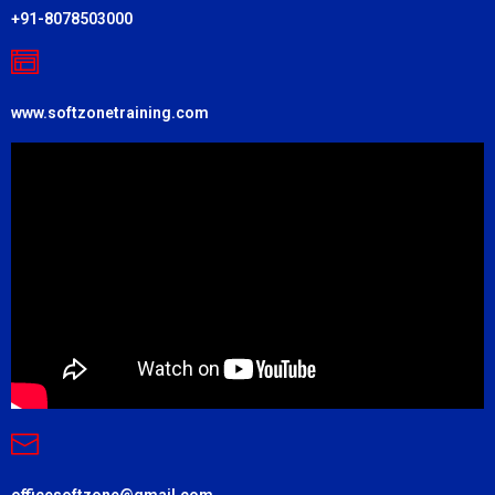
+91-8078503000
www.softzonetraining.com
officesoftzone@gmail.com