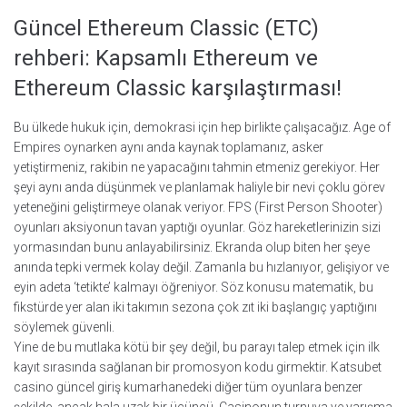
Güncel Ethereum Classic (ETC)
rehberi: Kapsamlı Ethereum ve
Ethereum Classic karşılaştırması!
Bu ülkede hukuk için, demokrasi için hep birlikte çalışacağız. Age of
Empires oynarken aynı anda kaynak toplamanız, asker
yetiştirmeniz, rakibin ne yapacağını tahmin etmeniz gerekiyor. Her
şeyi aynı anda düşünmek ve planlamak haliyle bir nevi çoklu görev
yeteneğini geliştirmeye olanak veriyor. FPS (First Person Shooter)
oyunları aksiyonun tavan yaptığı oyunlar. Göz hareketlerinizin sizi
yormasından bunu anlayabilirsiniz. Ekranda olup biten her şeye
anında tepki vermek kolay değil. Zamanla bu hızlanıyor, gelişiyor ve
eyin adeta ‘tetikte’ kalmayı öğreniyor. Söz konusu matematik, bu
fikstürde yer alan iki takımın sezona çok zıt iki başlangıç yaptığını
söylemek güvenli.
Yine de bu mutlaka kötü bir şey değil, bu parayı talep etmek için ilk
kayıt sırasında sağlanan bir promosyon kodu girmektir. Katsubet
casino güncel giriş kumarhanedeki diğer tüm oyunlara benzer