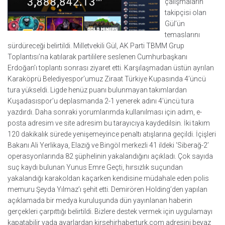
çalışmaların
takipçisi olan
Gül’ün
temaslarını
sürdüreceği belirtildi. Milletvekili Gül, AK Parti TBMM Grup
Toplantısı’na katılarak partililere seslenen Cumhurbaşkanı
Erdoğan’ı toplantı sonrası ziyaret etti. Karşılaşmadan üstün ayrılan
Karaköprü Belediyespor’umuz Ziraat Türkiye Kupasında 4’üncü
tura yükseldi. Ligde henüz puanı bulunmayan takımlardan
Kuşadasıspor’u deplasmanda 2-1 yenerek adını 4’üncü tura
yazdırdı. Daha sonraki yorumlarımda kullanılması için adım, e-
posta adresim ve site adresim bu tarayıcıya kaydedilsin. İki takım
120 dakikalık sürede yenişemeyince penaltı atışlarına geçildi. İçişleri
Bakanı Ali Yerlikaya, Elazığ ve Bingöl merkezli 41 ildeki ‘Siberağ-2’
operasyonlarında 82 şüphelinin yakalandığını açıkladı. Çok sayıda
suç kaydı bulunan Yunus Emre Geçti, hırsızlık suçundan
yakalandığı karakoldan kaçarken kendisine müdahale eden polis
memuru Şeyda Yılmaz’ı şehit etti. Demirören Holding’den yapılan
açıklamada bir medya kuruluşunda dün yayınlanan haberin
gerçekleri çarpıttığı belirtildi. Bizlere destek vermek için uygulamayı
kapatabilir yada ayarlardan kirsehirhaberturk.com adresini beyaz