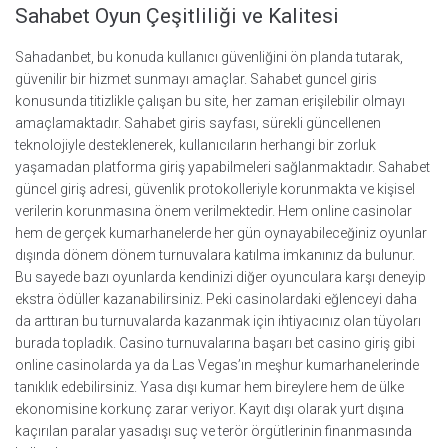
Sahabet Oyun Çeşitliliği ve Kalitesi
Sahadanbet, bu konuda kullanıcı güvenliğini ön planda tutarak,
güvenilir bir hizmet sunmayı amaçlar. Sahabet guncel giris
konusunda titizlikle çalışan bu site, her zaman erişilebilir olmayı
amaçlamaktadır. Sahabet giris sayfası, sürekli güncellenen
teknolojiyle desteklenerek, kullanıcıların herhangi bir zorluk
yaşamadan platforma giriş yapabilmeleri sağlanmaktadır. Sahabet
güncel giriş adresi, güvenlik protokolleriyle korunmakta ve kişisel
verilerin korunmasına önem verilmektedir. Hem online casinolar
hem de gerçek kumarhanelerde her gün oynayabileceğiniz oyunlar
dışında dönem dönem turnuvalara katılma imkanınız da bulunur.
Bu sayede bazı oyunlarda kendinizi diğer oyunculara karşı deneyip
ekstra ödüller kazanabilirsiniz. Peki casinolardaki eğlenceyi daha
da arttıran bu turnuvalarda kazanmak için ihtiyacınız olan tüyoları
burada topladık. Casino turnuvalarına başarı bet casino giriş gibi
online casinolarda ya da Las Vegas’ın meşhur kumarhanelerinde
tanıklık edebilirsiniz. Yasa dışı kumar hem bireylere hem de ülke
ekonomisine korkunç zarar veriyor. Kayıt dışı olarak yurt dışına
kaçırılan paralar yasadışı suç ve terör örgütlerinin finanmasında