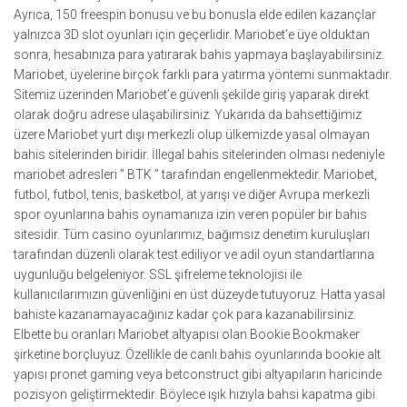
Ayrıca, 150 freespin bonusu ve bu bonusla elde edilen kazançlar
yalnızca 3D slot oyunları için geçerlidir. Mariobet’e üye olduktan
sonra, hesabınıza para yatırarak bahis yapmaya başlayabilirsiniz.
Mariobet, üyelerine birçok farklı para yatırma yöntemi sunmaktadır.
Sitemiz üzerinden Mariobet’e güvenli şekilde giriş yaparak direkt
olarak doğru adrese ulaşabilirsiniz. Yukarıda da bahsettiğimiz
üzere Mariobet yurt dışı merkezli olup ülkemizde yasal olmayan
bahis sitelerinden biridir. İllegal bahis sitelerinden olması nedeniyle
mariobet adresleri ” BTK ” tarafından engellenmektedir. Mariobet,
futbol, futbol, tenis, basketbol, at yarışı ve diğer Avrupa merkezli
spor oyunlarına bahis oynamanıza izin veren popüler bir bahis
sitesidir. Tüm casino oyunlarımız, bağımsız denetim kuruluşları
tarafından düzenli olarak test ediliyor ve adil oyun standartlarına
uygunluğu belgeleniyor. SSL şifreleme teknolojisi ile
kullanıcılarımızın güvenliğini en üst düzeyde tutuyoruz. Hatta yasal
bahiste kazanamayacağınız kadar çok para kazanabilirsiniz.
Elbette bu oranları Mariobet altyapısı olan Bookie Bookmaker
şirketine borçluyuz. Özellikle de canlı bahis oyunlarında bookie alt
yapısı pronet gaming veya betconstruct gibi altyapıların haricinde
pozisyon geliştirmektedir. Böylece ışık hızıyla bahsi kapatma gibi