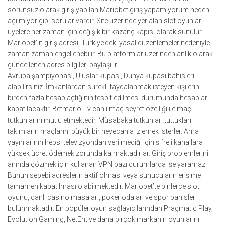
sorunsuz olarak giriş yapılan Mariobet giriş yapamıyorum neden
açılmıyor gibi sorular vardır. Site üzerinde yer alan slot oyunları
üyelere her zaman için değişik bir kazanç kapısı olarak sunulur.
Mariobet’in giriş adresi, Türkiye’deki yasal düzenlemeler nedeniyle
zaman zaman engellenebilir. Bu platformlar üzerinden anlık olarak
güncellenen adres bilgileri paylaşılır.
Avrupa şampiyonası, Uluslar kupası, Dünya kupası bahisleri
alabilirsiniz. İmkanlardan sürekli faydalanmak isteyen kişilerin
birden fazla hesap açtığının tespit edilmesi durumunda hesaplar
kapatılacaktır. Betmario Tv canlı maç seyret özelliği ile maç
tutkunlarını mutlu etmektedir. Müsabaka tutkunları tuttukları
takımların maçlarını büyük bir heyecanla izlemek isterler. Ama
yayınlarının hepsi televizyondan verilmediği için şifreli kanallara
yüksek ücret ödemek zorunda kalmaktadırlar. Giriş problemlerini
anında çözmek için kullanan VPN bazı durumlarda işe yaramaz.
Bunun sebebi adreslerin aktif olması veya sunucuların erişime
tamamen kapatılması olabilmektedir. Mariobet’te binlerce slot
oyunu, canlı casino masaları, poker odaları ve spor bahisleri
bulunmaktadır. En popüler oyun sağlayıcılarından Pragmatic Play,
Evolution Gaming, NetEnt ve daha birçok markanın oyunlarını