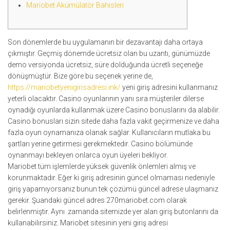
Mariobet Akümülatör Bahisleri
Son dönemlerde bu uygulamanın bir dezavantajı daha ortaya
çıkmıştır. Geçmiş dönemde ücretsiz olan bu uzantı, günümüzde
demo versiyonda ücretsiz, süre dolduğunda ücretli seçeneğe
dönüşmüştür. Bize göre bu seçenek yerine de,
https://mariobetyenigirisadresi.ink/
yeni giriş adresini kullanmanız
yeterli olacaktır. Casino oyunlarının yanı sıra müşteriler dilerse
oynadığı oyunlarda kullanmak üzere Casino bonuslarını da alabilir.
Casino bonusları sizin sitede daha fazla vakit geçirmenize ve daha
fazla oyun oynamanıza olanak sağlar. Kullanıcıların mutlaka bu
şartları yerine getirmesi gerekmektedir. Casino bölümünde
oynanmayı bekleyen onlarca oyun üyeleri bekliyor.
Mariobet tüm işlemlerde yüksek güvenlik önlemleri almış ve
korunmaktadır. Eğer ki giriş adresinin güncel olmaması nedeniyle
giriş yapamıyorsanız bunun tek çözümü güncel adrese ulaşmanız
gerekir. Şuandaki güncel adres 270mariobet.com olarak
belirlenmiştir. Aynı zamanda sitemizde yer alan giriş butonlarını da
kullanabilirsiniz. Mariobet sitesinin yeni giriş adresi