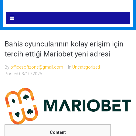
Bahis oyuncularının kolay erişim için
tercih ettiği Mariobet yeni adresi
By
officesoftzone@gmail.com
In
Uncategorized
Posted
03/10/2025
Content