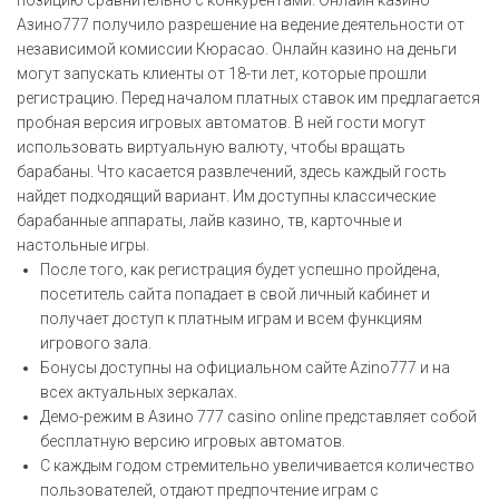
позицию сравнительно с конкурентами. Онлайн казино
Азино777 получило разрешение на ведение деятельности от
независимой комиссии Кюрасао. Онлайн казино на деньги
могут запускать клиенты от 18-ти лет, которые прошли
регистрацию. Перед началом платных ставок им предлагается
пробная версия игровых автоматов. В ней гости могут
использовать виртуальную валюту, чтобы вращать
барабаны. Что касается развлечений, здесь каждый гость
найдет подходящий вариант. Им доступны классические
барабанные аппараты, лайв казино, тв, карточные и
настольные игры.
После того, как регистрация будет успешно пройдена,
посетитель сайта попадает в свой личный кабинет и
получает доступ к платным играм и всем функциям
игрового зала.
Бонусы доступны на официальном сайте Azino777 и на
всех актуальных зеркалах.
Демо-режим в Азино 777 casino online представляет собой
бесплатную версию игровых автоматов.
С каждым годом стремительно увеличивается количество
пользователей, отдают предпочтение играм с