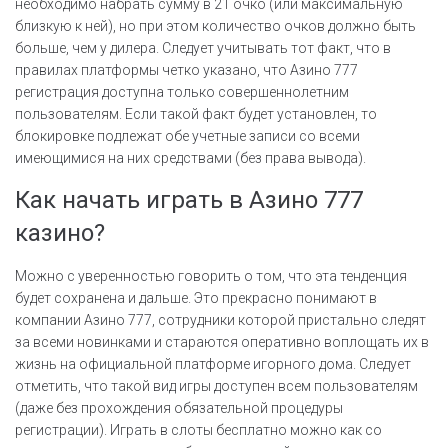
необходимо набрать сумму в 21 очко (или максимальную
близкую к ней), но при этом количество очков должно быть
больше, чем у дилера. Следует учитывать тот факт, что в
правилах платформы четко указано, что Азино 777
регистрация доступна только совершеннолетним
пользователям. Если такой факт будет установлен, то
блокировке подлежат обе учетные записи со всеми
имеющимися на них средствами (без права вывода).
Как начать играть в Азино 777
казино?
Можно с уверенностью говорить о том, что эта тенденция
будет сохранена и дальше. Это прекрасно понимают в
компании Азино 777, сотрудники которой пристально следят
за всеми новинками и стараются оперативно воплощать их в
жизнь на официальной платформе игорного дома. Следует
отметить, что такой вид игры доступен всем пользователям
(даже без прохождения обязательной процедуры
регистрации). Играть в слоты бесплатно можно как со