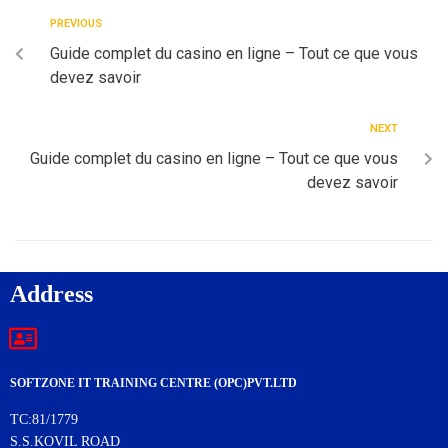
PREVIOUS
Guide complet du casino en ligne – Tout ce que vous
devez savoir
NEXT
Guide complet du casino en ligne – Tout ce que vous
devez savoir
Address
SOFTZONE IT TRAINING CENTRE (OPC)PVT.LTD
TC:81/1779
S.S.KOVIL ROAD