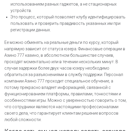
использованием разных гаджетов, а не стационарных
устройств.
Это процесс, который позволяет клубу идентифицировать
пользовать и проверить правдивость указанных им при
регистрации данных.
Ее можно обменять на реальные деньги по курсу, который
напрямую зависит от статуса юзера. Финансовые операции в
Азино 777 казино, в абсолютном большинстве случаев,
проходят моментально или в течении нескольких минут. В
случае задержки более двух часов юзеру необходимо
обратиться за разъяснениями в службу поддержи. Персонал
компании Азино 777 проходит специальное обучение, а
потому прекрасно владеет информацией, связанной с
функционированием платформы, правилами, тонкостями и
особенностями игры. Можно с уверенностью говорить о том,
что сотрудники являются настоящими профессионалами
своего дела, что гарантирует клиентам решение вопросов
любой сложности.