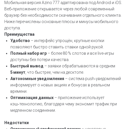
Мобильная версия Azino 777 адаптирована под Android и iOS.
Веб‑приложение открывается через любой современный
браузер без необходимости скачивания отдельного клиента.
Ниже перечислены основные плюсы и минусы мобильного
доступа.
Преимущества
Удобство
– интерфейс упрощён, крупные кнопки
позволяют быстро ставить ставки одной рукой.
Полный набор игр
– более 80 % слотов и все live‑игры
доступны без потери качества.
Быстрый вывод
– заявки обрабатываются в среднем
5 минут
, что быстрее, чем на десктопе.
Автономные уведомления
– система push‑уведомлений
информирует о новых акциях и бонусах в реальном
времени.
Оптимизация данных
– приложение использует
кэш‑технологию, благодаря чему экономит трафик при
медленном соединении.
Недостатки