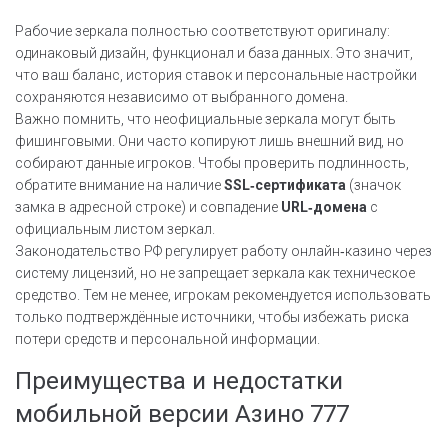
Рабочие зеркала полностью соответствуют оригиналу:
одинаковый дизайн, функционал и база данных. Это значит,
что ваш баланс, история ставок и персональные настройки
сохраняются независимо от выбранного домена.
Важно помнить, что неофициальные зеркала могут быть
фишинговыми. Они часто копируют лишь внешний вид, но
собирают данные игроков. Чтобы проверить подлинность,
обратите внимание на наличие
SSL‑сертификата
(значок
замка в адресной строке) и совпадение
URL‑домена
с
официальным листом зеркал.
Законодательство РФ регулирует работу онлайн‑казино через
систему лицензий, но не запрещает зеркала как техническое
средство. Тем не менее, игрокам рекомендуется использовать
только подтверждённые источники, чтобы избежать риска
потери средств и персональной информации.
Преимущества и недостатки
мобильной версии Азино 777