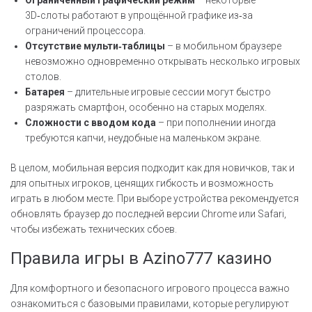
Ограниченный графический режим
– некоторые
3D‑слоты работают в упрощённой графике из‑за
ограничений процессора.
Отсутствие мульти‑таблицы
– в мобильном браузере
невозможно одновременно открывать несколько игровых
столов.
Батарея
– длительные игровые сессии могут быстро
разряжать смартфон, особенно на старых моделях.
Сложности с вводом кода
– при пополнении иногда
требуются капчи, неудобные на маленьком экране.
В целом, мобильная версия подходит как для новичков, так и
для опытных игроков, ценящих гибкость и возможность
играть в любом месте. При выборе устройства рекомендуется
обновлять браузер до последней версии Chrome или Safari,
чтобы избежать технических сбоев.
Правила игры в Azino777 казино
Для комфортного и безопасного игрового процесса важно
ознакомиться с базовыми правилами, которые регулируют