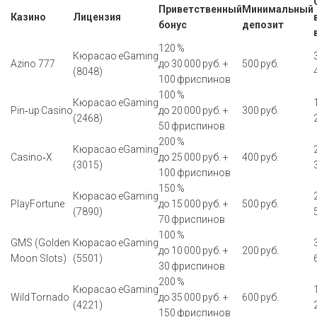
Приветственный
Минимальный
Казино
Лицензия
бонус
депозит
120 %
Кюрасао eGaming
Azino 777
до 30 000 руб. +
500 руб.
(8048)
100 фриспинов
100 %
Кюрасао eGaming
Pin‑up Casino
до 20 000 руб. +
300 руб.
(2468)
50 фриспинов
200 %
Кюрасао eGaming
Casino‑X
до 25 000 руб. +
400 руб.
(3015)
100 фриспинов
150 %
Кюрасао eGaming
PlayFortune
до 15 000 руб. +
500 руб.
(7890)
70 фриспинов
100 %
GMS (Golden
Кюрасао eGaming
до 10 000 руб. +
200 руб.
Moon Slots)
(5501)
30 фриспинов
200 %
Кюрасао eGaming
Wild Tornado
до 35 000 руб. +
600 руб.
(4221)
150 фриспинов