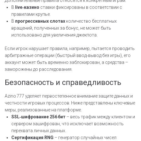
Дополнительные правила относятся к конкретным играм:
В
live‑казино
ставки фиксированы в соответствии с
правилами крупье.
В
прогрессивных слотах
количество бесплатных
вращений, полученных за бонус, не может быть
использовано для увеличения джекпота.
Если игрок нарушает правила, например, пытается проводить
арбитражные операции (быстрый ввод‑вывод без игры), его
аккаунт может быть временно заблокирован, а средства –
заморожены до расследования.
Безопасность и справедливость
Azino 777 уделяет первостепенное внимание защите данных и
честности игровых процессов. Ниже представлены ключевые
меры, реализованные на платформе.
SSL‑шифрование 256 бит
– весь трафик между клиентом и
сервером зашифрован, что исключает возможность
перехвата личных данных.
Сертификация RNG
– генератор случайных чисел