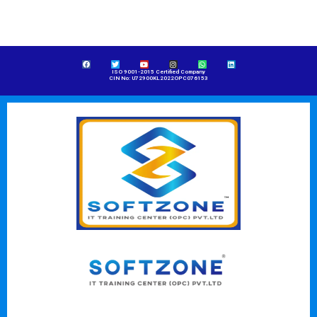
ISO 9001-2015 Certified Company
CIN No: U72900KL2022OPC076153