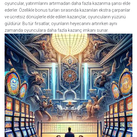
oyuncular, yatırımlarını artırmadan daha fazla kazanma şansı elde
ederler. Özellikle bonus turları sırasında kazanılan ekstra çarpanlar
ve ücretsiz dönüşlerle elde edilen kazançlar, oyuncuların yüzünü
güldürür. Bu tür fırsatlar, oyunların heyecanını artırırken aynı
zamanda oyunculara daha fazla kazanç imkanı sunar.