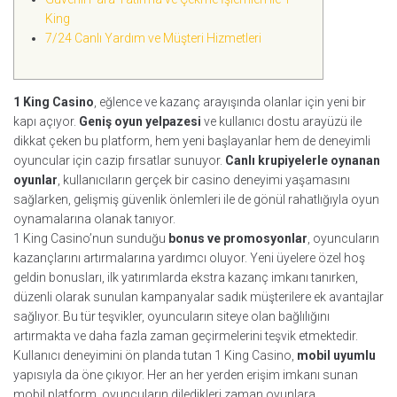
King
7/24 Canlı Yardım ve Müşteri Hizmetleri
1 King Casino
, eğlence ve kazanç arayışında olanlar için yeni bir
kapı açıyor.
Geniş oyun yelpazesi
ve kullanıcı dostu arayüzü ile
dikkat çeken bu platform, hem yeni başlayanlar hem de deneyimli
oyuncular için cazip fırsatlar sunuyor.
Canlı krupiyelerle oynanan
oyunlar
, kullanıcıların gerçek bir casino deneyimi yaşamasını
sağlarken, gelişmiş güvenlik önlemleri ile de gönül rahatlığıyla oyun
oynamalarına olanak tanıyor.
1 King Casino’nun sunduğu
bonus ve promosyonlar
, oyuncuların
kazançlarını artırmalarına yardımcı oluyor. Yeni üyelere özel hoş
geldin bonusları, ilk yatırımlarda ekstra kazanç imkanı tanırken,
düzenli olarak sunulan kampanyalar sadık müşterilere ek avantajlar
sağlıyor. Bu tür teşvikler, oyuncuların siteye olan bağlılığını
artırmakta ve daha fazla zaman geçirmelerini teşvik etmektedir.
Kullanıcı deneyimini ön planda tutan 1 King Casino,
mobil uyumlu
yapısıyla da öne çıkıyor. Her an her yerden erişim imkanı sunan
mobil platform, oyuncuların diledikleri zaman oyunlara