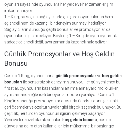
oyunları sayesinde oyunculara her yerde ve her zaman erişim
imkanı sunuyor.
1 – King, bu seçkin sağlayıcılarla çalışarak oyuncularına hem
eğlenceli hem de kazançlı bir deneyim sunmayı hedefliyor.
Sağlayıcıların sunduğu çeşitli bonuslar ve promosyonlar da
oyuncuların ilgisini çekiyor. Böylece, 1 – King’de oyun oynamak
sadece eğlenceli değil, aynı zamanda kazançlı hale geliyor.
Günlük Promosyonlar ve Hoş Geldin
Bonusu
Casino 1 King, oyuncularına
günlük promosyonlar
ve
hoş geldin
bonusları
ile benzersiz bir deneyim sunuyor. Her gün yenilenen bu
fırsatlar, oyuncuların kazançlarını artırmalarına yardımcı olurken,
aynı zamanda eğlenceli bir oyun atmosferi yaratıyor. Casino 1
King’in sunduğu promosyonlar arasında ücretsiz dönüşler, nakit
geri ödemeler ve özel turnuvalar gibi birçok seçenek bulunuyor. Bu
çeşitlilik, her türden oyuncunun ilgisini çekmeyi başarıyor.
Yeni üyelere özel olarak sunulan
hoş geldin bonusu
, casino
dünyasına adım atan kullanıcılar için mükemmel bir başlangıç