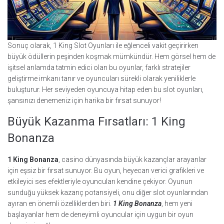
Sonuç olarak, 1 King Slot Oyunları ile eğlenceli vakit geçirirken
büyük ödüllerin peşinden koşmak mümkündür. Hem görsel hem de
işitsel anlamda tatmin edici olan bu oyunlar, farklı stratejiler
geliştirme imkanı tanır ve oyuncuları sürekli olarak yeniliklerle
buluşturur. Her seviyeden oyuncuya hitap eden bu slot oyunları,
şansınızı denemeniz için harika bir fırsat sunuyor!
Büyük Kazanma Fırsatları: 1 King
Bonanza
1 King Bonanza
, casino dünyasında büyük kazançlar arayanlar
için eşsiz bir fırsat sunuyor. Bu oyun, heyecan verici grafikleri ve
etkileyici ses efektleriyle oyuncuları kendine çekiyor. Oyunun
sunduğu yüksek kazanç potansiyeli, onu diğer slot oyunlarından
ayıran en önemli özelliklerden biri.
1 King Bonanza
, hem yeni
başlayanlar hem de deneyimli oyuncular için uygun bir oyun