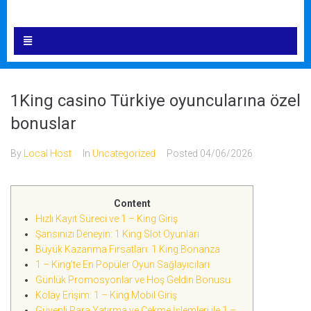
1King casino Türkiye oyuncularına özel
bonuslar
By
Local Host
In
Uncategorized
Posted
04/06/2026
Content
Hızlı Kayıt Süreci ve 1 – King Giriş
Şansınızı Deneyin: 1 King Slot Oyunları
Büyük Kazanma Fırsatları: 1 King Bonanza
1 – King’te En Popüler Oyun Sağlayıcıları
Günlük Promosyonlar ve Hoş Geldin Bonusu
Kolay Erişim: 1 – King Mobil Giriş
Güvenli Para Yatırma ve Çekme İşlemleri ile 1 –